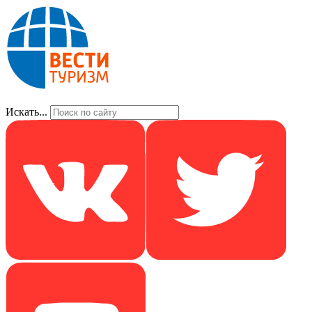
Искать...