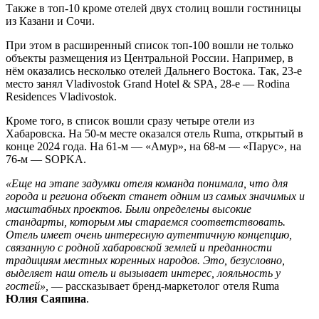
Также в топ-10 кроме отелей двух столиц вошли гостиницы
из Казани и Сочи.
При этом в расширенный список топ-100 вошли не только
объекты размещения из Центральной России. Например, в
нём оказались несколько отелей Дальнего Востока. Так, 23-е
место занял Vladivostok Grand Hotel & SPA, 28-е — Rodina
Residences Vladivostok.
Кроме того, в список вошли сразу четыре отели из
Хабаровска. На 50-м месте оказался отель Ruma, открытый в
конце 2024 года. На 61-м — «Амур», на 68-м — «Парус», на
76-м — SOPKA.
«Еще на этапе задумки отеля команда понимала, что для
города и региона объект станет одним из самых значимых и
масштабных проектов. Были определены высокие
стандарты, которым мы стараемся соответствовать.
Отель имеет очень интересную аутентичную концепцию,
связанную с родной хабаровской землей и преданности
традициям местных коренных народов. Это, безусловно,
выделяет наш отель и вызывает интерес, лояльность у
гостей»,
— рассказывает бренд-маркетолог отеля Ruma
Юлия Саяпина
.