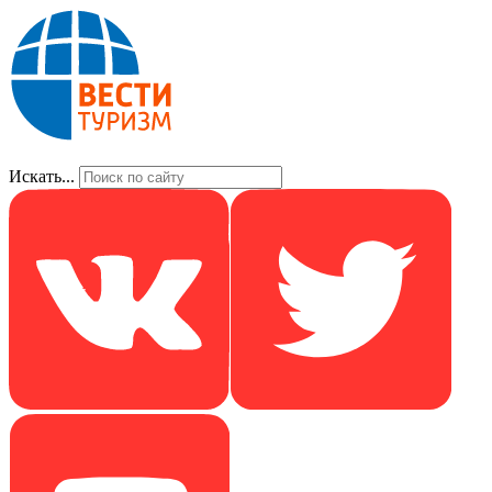
Искать...