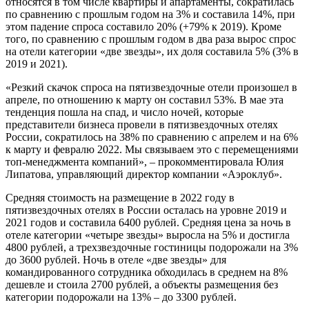
относятся в том числе квартиры и апартаменты, сократилась
по сравнению с прошлым годом на 3% и составила 14%, при
этом падение спроса составило 20% (+79% к 2019). Кроме
того, по сравнению с прошлым годом в два раза вырос спрос
на отели категории «две звезды», их доля составила 5% (3% в
2019 и 2021).
«Резкий скачок спроса на пятизвездочные отели произошел в
апреле, по отношению к марту он составил 53%. В мае эта
тенденция пошла на спад, и число ночей, которые
представители бизнеса провели в пятизвездочных отелях
России, сократилось на 38% по сравнению с апрелем и на 6%
к марту и февралю 2022. Мы связываем это с перемещениями
топ-менеджмента компаний», – прокомментировала Юлия
Липатова, управляющий директор компании «Аэроклуб».
Средняя стоимость на размещение в 2022 году в
пятизвездочных отелях в России осталась на уровне 2019 и
2021 годов и составила 6400 рублей. Средняя цена за ночь в
отеле категории «четыре звезды» выросла на 5% и достигла
4800 рублей, а трехзвездочные гостиницы подорожали на 3%
до 3600 рублей. Ночь в отеле «две звезды» для
командированного сотрудника обходилась в среднем на 8%
дешевле и стоила 2700 рублей, а объекты размещения без
категории подорожали на 13% – до 3300 рублей.