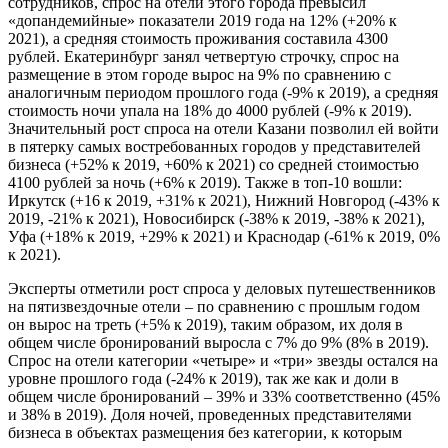
сотрудников, спрос на отели этого города превысил
«допандемийные» показатели 2019 года на 12% (+20% к
2021), а средняя стоимость проживания составила 4300
рублей. Екатеринбург занял четвертую строчку, спрос на
размещение в этом городе вырос на 9% по сравнению с
аналогичным периодом прошлого года (-9% к 2019), а средняя
стоимость ночи упала на 18% до 4000 рублей (-9% к 2019).
Значительный рост спроса на отели Казани позволил ей войти
в пятерку самых востребованных городов у представителей
бизнеса (+52% к 2019, +60% к 2021) со средней стоимостью
4100 рублей за ночь (+6% к 2019). Также в топ-10 вошли:
Иркутск (+16 к 2019, +31% к 2021), Нижний Новгород (-43% к
2019, -21% к 2021), Новосибирск (-38% к 2019, -38% к 2021),
Уфа (+18% к 2019, +29% к 2021) и Краснодар (-61% к 2019, 0%
к 2021).
Эксперты отметили рост спроса у деловых путешественников
на пятизвездочные отели – по сравнению с прошлым годом
он вырос на треть (+5% к 2019), таким образом, их доля в
общем числе бронирований выросла с 7% до 9% (8% в 2019).
Спрос на отели категории «четыре» и «три» звезды остался на
уровне прошлого года (-24% к 2019), так же как и доли в
общем числе бронирований – 39% и 33% соответственно (45%
и 38% в 2019). Доля ночей, проведенных представителями
бизнеса в объектах размещения без категории, к которым