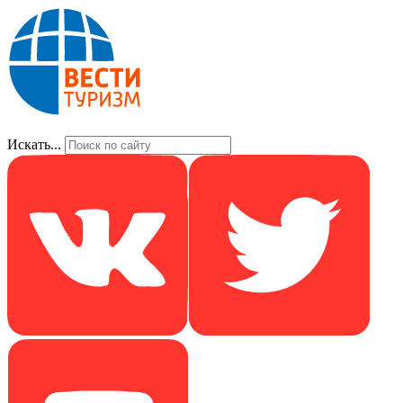
Искать...