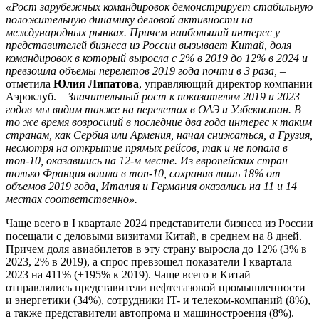
«Рост зарубежных командировок демонстрирует стабильную
положительную динамику деловой активности на
международных рынках. Причем наибольший интерес у
представителей бизнеса из России вызывает Китай, доля
командировок в который выросла с 2% в 2019 до 12% в 2024 и
превзошла объемы перелетов 2019 года почти в 3 раза,
–
отметила
Юлия Липатова
, управляющий директор компании
Аэроклуб. –
Значительный рост к показателям 2019 и 2023
годов мы видим также на перелетах в ОАЭ и Узбекистан. В
то же время возросший в последние два года интерес к таким
странам, как Сербия или Армения, начал снижаться, а Грузия,
несмотря на открытие прямых рейсов, так и не попала в
топ-10, оказавшись на 12-м месте. Из европейских стран
только Франция вошла в топ-10, сохранив лишь 18% от
объемов 2019 года, Италия и Германия оказались на 11 и 14
местах соответственно».
Чаще всего в I квартале 2024 представители бизнеса из России
посещали с деловыми визитами Китай, в среднем на 8 дней.
Причем доля авиабилетов в эту страну выросла до 12% (3% в
2023, 2% в 2019), а спрос превзошел показатели I квартала
2023 на 411% (+195% к 2019). Чаще всего в Китай
отправлялись представители нефтегазовой промышленности
и энергетики (34%), сотрудники IT- и телеком-компаний (8%),
а также представители автопрома и машиностроения (8%).