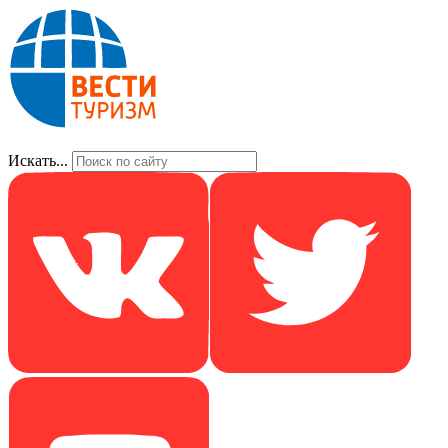
Искать...