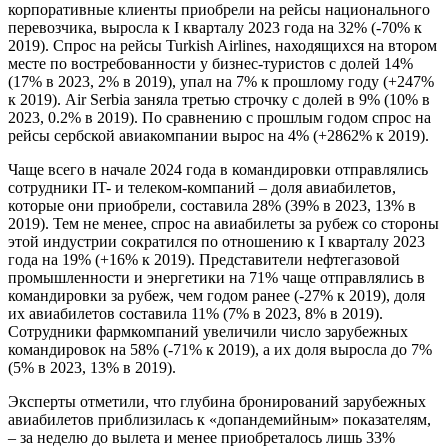
корпоративные клиенты приобрели на рейсы национального
перевозчика, выросла к I кварталу 2023 года на 32% (-70% к
2019). Спрос на рейсы Turkish Airlines, находящихся на втором
месте по востребованности у бизнес-туристов с долей 14%
(17% в 2023, 2% в 2019), упал на 7% к прошлому году (+247%
к 2019). Air Serbia заняла третью строчку с долей в 9% (10% в
2023, 0.2% в 2019). По сравнению с прошлым годом спрос на
рейсы сербской авиакомпании вырос на 4% (+2862% к 2019).
Чаще всего в начале 2024 года в командировки отправлялись
сотрудники IT- и телеком-компаний – доля авиабилетов,
которые они приобрели, составила 28% (39% в 2023, 13% в
2019). Тем не менее, спрос на авиабилеты за рубеж со стороны
этой индустрии сократился по отношению к I кварталу 2023
года на 19% (+16% к 2019). Представители нефтегазовой
промышленности и энергетики на 71% чаще отправлялись в
командировки за рубеж, чем годом ранее (-27% к 2019), доля
их авиабилетов составила 11% (7% в 2023, 8% в 2019).
Сотрудники фармкомпаний увеличили число зарубежных
командировок на 58% (-71% к 2019), а их доля выросла до 7%
(5% в 2023, 13% в 2019).
Эксперты отметили, что глубина бронирований зарубежных
авиабилетов приблизилась к «допандемийным» показателям,
– за неделю до вылета и менее приобреталось лишь 33%