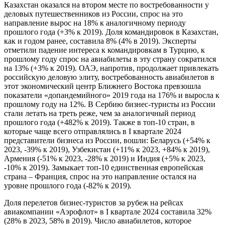
Казахстан оказался на втором месте по востребованности у
деловых путешественников из России, спрос на это
направление вырос на 18% к аналогичному периоду
прошлого года (+3% к 2019). Доля командировок в Казахстан,
как и годом ранее, составила 8% (4% в 2019). Эксперты
отметили падение интереса к командировкам в Турцию, к
прошлому году спрос на авиабилеты в эту страну сократился
на 13% (+3% к 2019). ОАЭ, напротив, продолжает привлекать
российскую деловую элиту, востребованность авиабилетов в
этот экономический центр Ближнего Востока превзошла
показатели «допандемийного» 2019 года на 176% и выросла к
прошлому году на 12%. В Сербию бизнес-туристы из России
стали летать на треть реже, чем за аналогичный период
прошлого года (+482% к 2019). Также в топ-10 стран, в
которые чаще всего отправлялись в I квартале 2024
представители бизнеса из России, вошли: Беларусь (+54% к
2023, -39% к 2019), Узбекистан (+11% к 2023, +84% к 2019),
Армения (-51% к 2023, -28% к 2019) и Индия (+5% к 2023,
-10% к 2019). Замыкает топ-10 единственная европейская
страна – Франция, спрос на это направление остался на
уровне прошлого года (-82% к 2019).
Доля перелетов бизнес-туристов за рубеж на рейсах
авиакомпании «Аэрофлот» в I квартале 2024 составила 32%
(28% в 2023, 58% в 2019). Число авиабилетов, которое