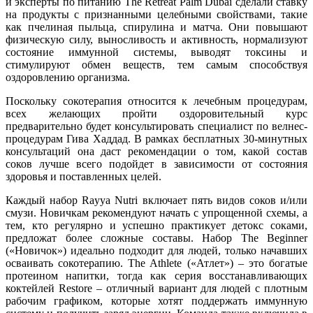
и эксперты по питанию The Retreat Palm Dubai сделали ставку
на продукты с признанными целебными свойствами, такие
как пчелиная пыльца, спирулина и матча. Они повышают
физическую силу, выносливость и активность, нормализуют
состояние иммунной системы, выводят токсины и
стимулируют обмен веществ, тем самым способствуя
оздоровлению организма.
Поскольку сокотерапия относится к лечебным процедурам,
всех желающих пройти оздоровительный курс
предварительно будет консультировать специалист по велнес-
процедурам Гива Хаддад. В рамках бесплатных 30-минутных
консультаций она даст рекомендации о том, какой состав
соков лучше всего подойдет в зависимости от состояния
здоровья и поставленных целей.
Каждый набор Rayya Nutri включает пять видов соков и/или
смузи. Новичкам рекомендуют начать с упрощенной схемы, а
тем, кто регулярно и успешно практикует детокс соками,
предложат более сложные составы. Набор The Beginner
(«Новичок») идеально подходит для людей, только начавших
осваивать сокотерапию. The Athlete («Атлет») – это богатые
протеином напитки, тогда как серия восстанавливающих
коктейлей Restore – отличный вариант для людей с плотным
рабочим графиком, которые хотят поддержать иммунную