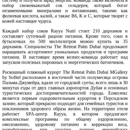
систему и получить заряд энергии. Команда также включила в
набор свежевыжатый сок сельдерея, который богат
незаменимыми минералами и витаминами, такими как
фолиевая кислота, калий, а также В6, К и С, которые творят с
кожей настоящие чудеса.
Каждый набор соков Rayya Nutri стоит 210 дирхамов и
составляет суточный рацион питания. Кроме того, соки в
бутылочках по 500 м
иллилитров
можно купить за 35
дирхамов. Специалисты The Retreat Palm Dubai продолжают
наращивать ассортимент уникальных продуктов и программ
питания. В настоящее время велнес-команда работает над
запуском полезных пирожн
ых и энергетических батончиков.
Роскошный пляжный курорт
The
Retreat
Palm
Dubai
MGallery
by
Sofitel
расположен в восточной части полумесяца острова
Пальма-Джумейра, вдали от городской суеты, всего лишь в 30
минутах езды от двух главных аэропортов Дубая и основных
туристических достопримечательностей города. Еомплекс
является первым оздоровительным курортом в Персидском
заливе, который прекрасно подходит для семейных туристов и
поклонников здорового образа жизни. На территории отеля
работает
SPA
-центр
Rayya
, в котором предлагают
комплексные программы по общему оздоровлению,
омоложению, здоровому питанию и коррекции веса,
разработанные при участии лучших европейских