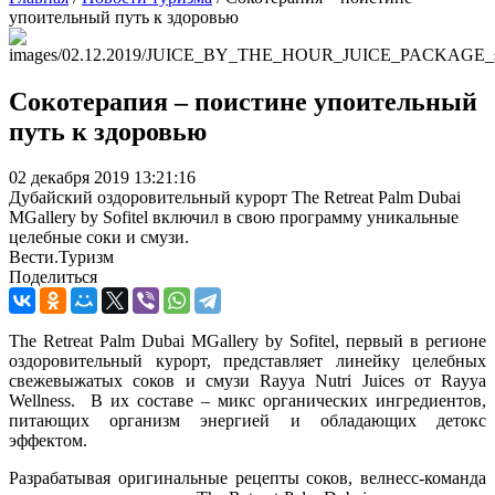
упоительный путь к здоровью
Сокотерапия – поистине упоительный
путь к здоровью
02 декабря 2019 13:21:16
Дубайский оздоровительный курорт The Retreat Palm Dubai
MGallery by Sofitel включил в свою программу уникальные
целебные соки и смузи.
Вести.Туризм
Поделиться
The
Retreat
Palm
Dubai
MGallery
by
Sofitel
, первый в регионе
оздоровительный курорт, представляет линейку целебных
свежевыжатых соков и смузи
Rayya
Nutri
Juices
от
Rayya
Wellness
.
В их составе – микс органических ингредиентов,
питающих организм энергией и обладающих детокс
эффектом.
Разрабатывая оригинальные рецепты соков, велнесс-команда