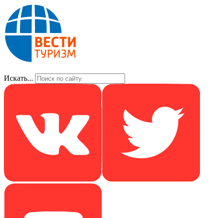
Искать...