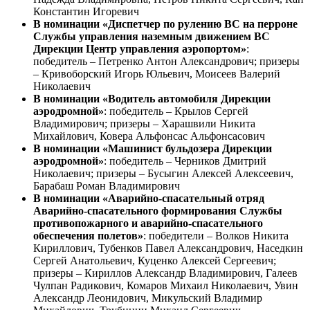
Константин Игоревич
В номинации «Диспетчер по рулению ВС на перроне
Службы управления наземным движением ВС
Дирекции Центр управления аэропортом»
:
победитель – Петренко Антон Александрович; призеры
– Кривоборский Игорь Юльевич, Моисеев Валерий
Николаевич
В номинации «Водитель автомобиля Дирекции
аэродромной»
: победитель – Крылов Сергей
Владимирович; призеры – Харашвили Никита
Михайлович, Ковера Альфонсас Альфонсасович
В номинации «Машинист бульдозера Дирекции
аэродромной»
: победитель – Черников Дмитрий
Николаевич; призеры – Бусыгин Алексей Алексеевич,
Барабаш Роман Владимирович
В номинации «Аварийно-спасательный отряд
Аварийно-спасательного формирования Службы
противопожарного и аварийно-спасательного
обеспечения полетов»
: победители – Волков Никита
Кириллович, Тубенков Павел Александрович, Наседкин
Сергей Анатольевич, Куценко Алексей Сергеевич;
призеры – Кириллов Александр Владимирович, Галеев
Чулпан Радикович, Комаров Михаил Николаевич, Увин
Александр Леонидович, Микульский Владимир