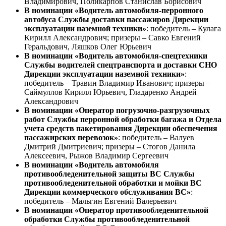
Владимирович, Поликарпов Станислав Борисович
В номинации «Водитель автомобиля-перронного
автобуса Службы доставки пассажиров Дирекции
эксплуатации наземной техники»
: победитель – Кулага
Кирилл Александрович; призеры – Савко Евгений
Геральдович, Ляшков Олег Юрьевич
В номинации «Водитель автомобиля-спецтехники
Службы водителей спецтранспорта и доставки СНО
Дирекции эксплуатации наземной техники»
:
победитель – Травин Владимир Иванович; призеры –
Саймуллов Кирилл Юрьевич, Гладаренко Андрей
Александрович
В номинации «Оператор погрузочно-разгрузочных
работ Службы перронной обработки багажа и Отдела
учета средств пакетирования Дирекции обеспечения
пассажирских перевозок»
: победитель – Валуев
Дмитрий Дмитриевич; призеры – Стогов Данила
Алексеевич, Рыжов Владимир Сергеевич
В номинации «Водитель автомобиля
противообледенительной защиты ВС Службы
противообледенительной обработки и мойки ВС
Дирекции коммерческого обслуживания ВС»
:
победитель – Мальгин Евгений Валерьевич
В номинации «Оператор противообледенительной
обработки Службы противообледенительной