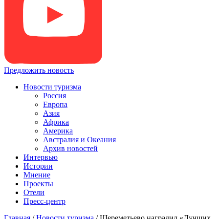
Предложить новость
Новости туризма
Россия
Европа
Азия
Африка
Америка
Австралия и Океания
Архив новостей
Интервью
Истории
Мнение
Проекты
Отели
Пресс-центр
Главная
/
Новости туризма
/
Шереметьево наградил «Лучших