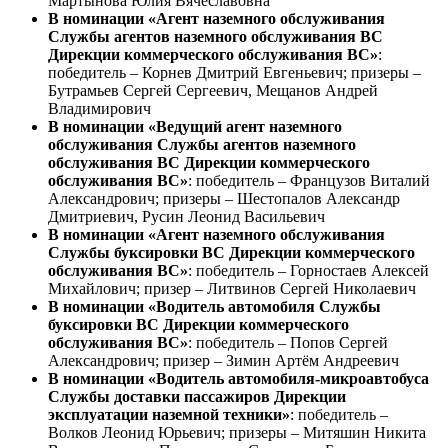
Мартынова Юлия Вячеславовна
В номинации «Агент наземного обслуживания
Службы агентов наземного обслуживания ВС
Дирекции коммерческого обслуживания ВС»
:
победитель – Корнев Дмитрий Евгеньевич; призеры –
Бутрамьев Сергей Сергеевич, Мещанов Андрей
Владимирович
В номинации «Ведущий агент наземного
обслуживания Службы агентов наземного
обслуживания ВС Дирекции коммерческого
обслуживания ВС»
: победитель – Французов Виталий
Александрович; призеры – Шестопалов Александр
Дмитриевич, Русин Леонид Васильевич
В номинации «Агент наземного обслуживания
Службы буксировки ВС Дирекции коммерческого
обслуживания ВС»
: победитель – Горностаев Алексей
Михайлович; призер – Литвинов Сергей Николаевич
В номинации «Водитель автомобиля Службы
буксировки ВС Дирекции коммерческого
обслуживания ВС»
: победитель – Попов Сергей
Александрович; призер – Зимин Артём Андреевич
В номинации «Водитель автомобиля-микроавтобуса
Службы доставки пассажиров Дирекции
эксплуатации наземной техники»
: победитель –
Волков Леонид Юрьевич; призеры – Митяшин Никита