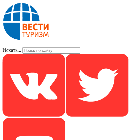
Искать...