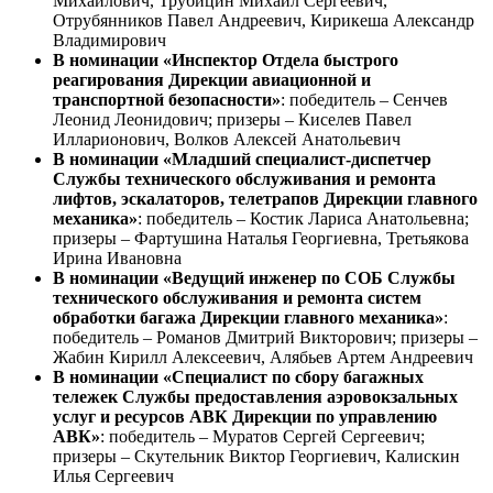
Михайлович, Трубицин Михаил Сергеевич,
Отрубянников Павел Андреевич, Кирикеша Александр
Владимирович
В номинации «Инспектор Отдела быстрого
реагирования Дирекции авиационной и
транспортной безопасности»
: победитель – Сенчев
Леонид Леонидович; призеры – Киселев Павел
Илларионович, Волков Алексей Анатольевич
В номинации «Младший специалист-диспетчер
Службы технического обслуживания и ремонта
лифтов, эскалаторов, телетрапов Дирекции главного
механика»
: победитель – Костик Лариса Анатольевна;
призеры – Фартушина Наталья Георгиевна, Третьякова
Ирина Ивановна
В номинации «Ведущий инженер по СОБ Службы
технического обслуживания и ремонта систем
обработки багажа Дирекции главного механика»
:
победитель – Романов Дмитрий Викторович; призеры –
Жабин Кирилл Алексеевич, Алябьев Артем Андреевич
В номинации «Специалист по сбору багажных
тележек Службы предоставления аэровокзальных
услуг и ресурсов АВК Дирекции по управлению
АВК»
: победитель – Муратов Сергей Сергеевич;
призеры – Скутельник Виктор Георгиевич, Калискин
Илья Сергеевич