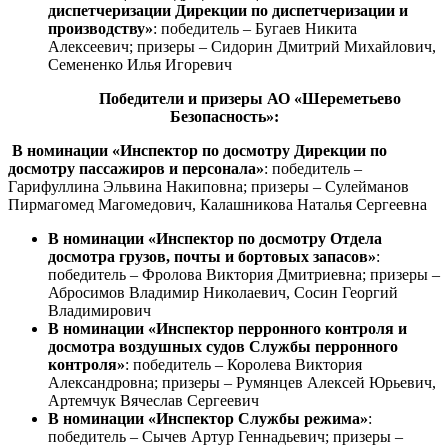
диспетчеризации Дирекции по диспетчеризации и
производству»
: победитель – Бугаев Никита
Алексеевич; призеры – Сидорин Дмитрий Михайлович,
Семененко Илья Игоревич
Победители и призеры АО «Шереметьево
Безопасность»:
В номинации «Инспектор по досмотру Дирекции по
досмотру пассажиров и персонала»
: победитель –
Гарифуллина Эльвина Накиповна; призеры – Сулейманов
Пирмагомед Магомедович, Калашникова Наталья Сергеевна
В номинации «Инспектор по досмотру Отдела
досмотра грузов, почты и бортовых запасов»
:
победитель – Фролова Виктория Дмитриевна; призеры –
Абросимов Владимир Николаевич, Сосин Георгий
Владимирович
В номинации «Инспектор перронного контроля и
досмотра воздушных судов Службы перронного
контроля»
: победитель – Королева Виктория
Александровна; призеры – Румянцев Алексей Юрьевич,
Артемчук Вячеслав Сергеевич
В номинации «Инспектор Службы режима»
:
победитель – Сычев Артур Геннадьевич; призеры –