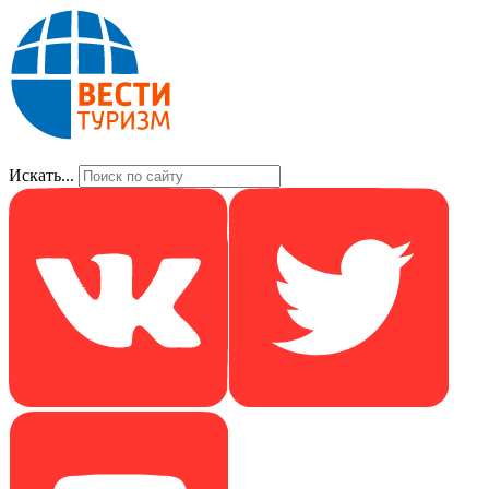
Искать...