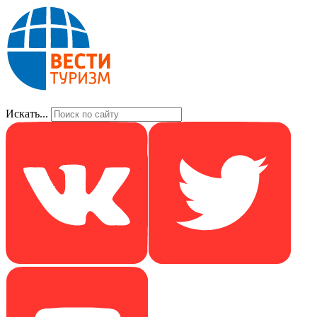
Искать...