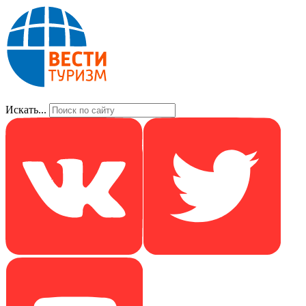
Искать...