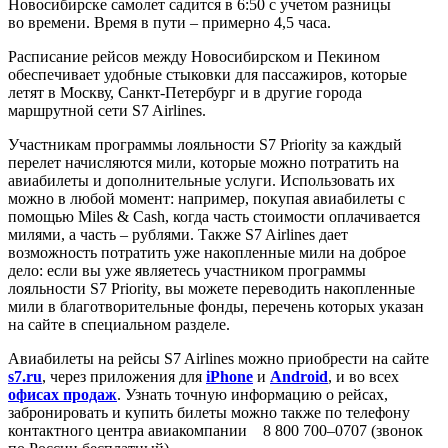
Новосибирске самолет садится в 6:50 с учетом разницы
во времени. Время в пути – примерно 4,5 часа.
Расписание рейсов между Новосибирском и Пекином
обеспечивает удобные стыковки для пассажиров, которые
летят в Москву, Санкт-Петербург и в другие города
маршрутной сети S7 Airlines.
Участникам программы лояльности S7 Priority за каждый
перелет начисляются мили, которые можно потратить на
авиабилеты и дополнительные услуги. Использовать их
можно в любой момент: например, покупая авиабилеты с
помощью Miles & Cash, когда часть стоимости оплачивается
милями, а часть – рублями. Также S7 Airlines дает
возможность потратить уже накопленные мили на доброе
дело: если вы уже являетесь участником программы
лояльности S7 Priority, вы можете переводить накопленные
мили в благотворительные фонды, перечень которых указан
на сайте в специальном разделе.
Авиабилеты на рейсы S7 Airlines можно приобрести на сайте
s7.ru
, через приложения для
iPhone
и
Android
, и во всех
офисах
продаж
. Узнать точную информацию о рейсах,
забронировать и купить билеты можно также по телефону
контактного центра авиакомпании 8 800 700–0707 (звонок