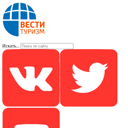
Искать...