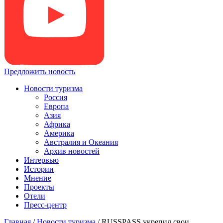
Предложить новость
Новости туризма
Россия
Европа
Азия
Африка
Америка
Австралия и Океания
Архив новостей
Интервью
Истории
Мнение
Проекты
Отели
Пресс-центр
Главная
/
Новости туризма
/
RUSSPASS укрепил свои