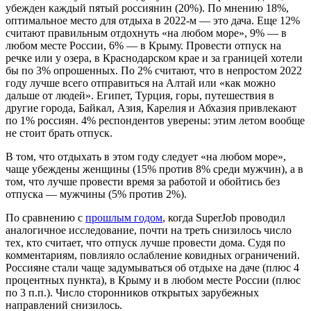
убежден каждый пятый россиянин (20%). По мнению 18%,
оптимальное место для отдыха в 2022-м — это дача. Еще 12%
считают правильным отдохнуть «на любом море», 9% — в
любом месте России, 6% — в Крыму. Провести отпуск на
речке или у озера, в Краснодарском крае и за границей хотели
бы по 3% опрошенных. По 2% считают, что в непростом 2022
году лучше всего отправиться на Алтай или «как можно
дальше от людей». Египет, Турция, горы, путешествия в
другие города, Байкал, Азия, Карелия и Абхазия привлекают
по 1% россиян. 4% респондентов уверены: этим летом вообще
не стоит брать отпуск.
В том, что отдыхать в этом году следует «на любом море»,
чаще убеждены женщины (15% против 8% среди мужчин), а в
том, что лучше провести время за работой и обойтись без
отпуска — мужчины (5% против 2%).
По сравнению с
прошлым годом
, когда SuperJob проводил
аналогичное исследование, почти на треть снизилось число
тех, кто считает, что отпуск лучше провести дома. Судя по
комментариям, повлияло ослабление ковидных ограничений.
Россияне стали чаще задумываться об отдыхе на даче (плюс 4
процентных пункта), в Крыму и в любом месте России (плюс
по 3 п.п.). Число сторонников открытых зарубежных
направлений снизилось.