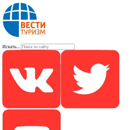
Искать...