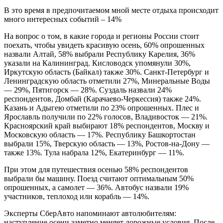
В это время в предпочитаемом мной месте отдыха происходит
много интересных событий – 14%
На вопрос о том, в какие города и регионы России стоит
поехать, чтобы увидеть красивую осень, 60% опрошенных
назвали Алтай, 58% выбрали Республику Карелия, 36%
указали на Калининград. Кисловодск упомянули 30%,
Иркутскую область (Байкал) также 30%. Санкт-Петербург и
Ленинградскую область отметили 27%, Минеральные Воды
— 29%, Пятигорск — 28%. Суздаль назвали 24%
респондентов, Домбай (Карачаево-Черкессия) также 24%.
Казань и Адыгею отметили по 23% опрошенных. Плес и
Ярославль получили по 22% голосов, Владивосток — 21%.
Красноярский край выбирают 18% респондентов, Москву и
Московскую область — 17%. Республику Башкортостан
выбрали 15%, Тверскую область — 13%, Ростов-на-Дону —
также 13%. Тула набрала 12%, Екатеринбург — 11%.
При этом для путешествия осенью 58% респондентов
выбрали бы машину. Поезд считают оптимальным 50%
опрошенных, а самолет — 36%. Автобус назвали 19%
участников, теплоход или корабль — 14%.
Эксперты СберАвто напоминают автолюбителям:
наступление осени заметно меняет дорожные условия. После