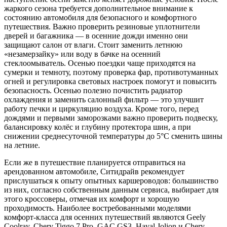
жаркого сезона требуется дополнительное внимание к
состоянию автомобиля для безопасного и комфортного
путешествия. Важно проверить резиновые уплотнители
дверей и багажника — в осенние дожди именно они
защищают салон от влаги. Стоит заменить летнюю
«незамерзайку» или воду в бачке на осенний
стеклоомыватель. Осенью поездки чаще приходятся на
сумерки и темноту, поэтому проверка фар, противотуманных
огней и регулировка световых настроек помогут и повысить
безопасность. Осенью полезно почистить радиатор
охлаждения и заменить салонный фильтр — это улучшит
работу печки и циркуляцию воздуха. Кроме того, перед
дождями и первыми заморозками важно проверить подвеску,
балансировку колёс и глубину протектора шин, а при
снижении среднесуточной температуры до 5°C сменить шины
на летние.
Если же в путешествие планируется отправиться на
арендованном автомобиле, Ситидрайв рекомендует
прислушаться к опыту опытных каршероводов: большинство
из них, согласно собственным данным сервиса, выбирает для
этого кроссоверы, отмечая их комфорт и хорошую
проходимость. Наиболее востребованными моделями
комфорт-класса для осенних путешествий являются Geely
Coolray, Chery Tiggo 7 Pro, GAC GS3, Haval Jolion и Chery