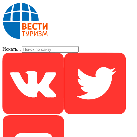
Искать...