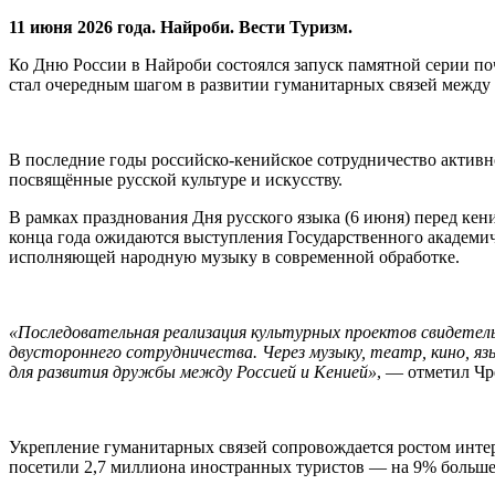
11 июня 2026 года. Найроби. Вести Туризм.
Ко Дню России в Найроби состоялся запуск памятной серии п
стал очередным шагом в развитии гуманитарных связей между 
В последние годы российско-кенийское сотрудничество активно
посвящённые русской культуре и искусству.
В рамках празднования Дня русского языка (6 июня) перед ке
конца года ожидаются выступления Государственного академич
исполняющей народную музыку в современной обработке.
«Последовательная реализация культурных проектов свидетел
двустороннего сотрудничества. Через музыку, театр, кино, 
для развития дружбы между Россией и Кенией»
, — отметил Ч
Укрепление гуманитарных связей сопровождается ростом интер
посетили 2,7 миллиона иностранных туристов — на 9% больше,