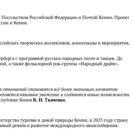
но Посольством Российской Федерации и Почтой Кении. Проект
ссии и Кении.
оссийских творческих коллективов, кинопоказы и мероприятия,
рбурга с программой русских народных песен и танцев. До
иной, а также фольклорной рок-группы «Народный драйв»,
их отношений становится всё более значимым элементом
крепляется взаимное уважение и создаются новые возможности
спублике Кения
В. И. Ткаченко
.
терства туризма и дикой природы Кении, в 2025 году страну
изовый режим и развитие международного авиасообщения.