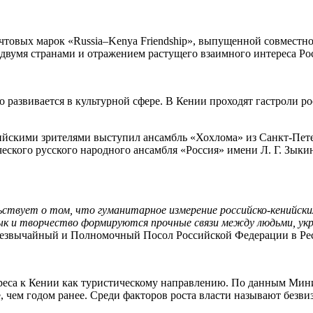
очтовых марок «Russia–Kenya Friendship», выпущенной совмест
двумя странами и отражением растущего взаимного интереса Ро
 развивается в культурной сфере. В Кении проходят гастроли р
нийскими зрителями выступил ансамбль «Хохлома» из Санкт-Пете
еского русского народного ансамбля «Россия» имени Л. Г. Зык
ьствует о том, что гуманитарное измерение российско-кенийск
язык и творчество формируются прочные связи между людьми, у
резвычайный и Полномочный Посол Российской Федерации в Ре
еса к Кении как туристическому направлению. По данным Минис
 чем годом ранее. Среди факторов роста власти называют безв