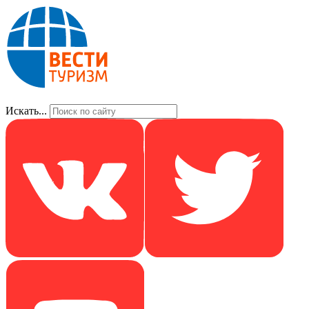
Искать...