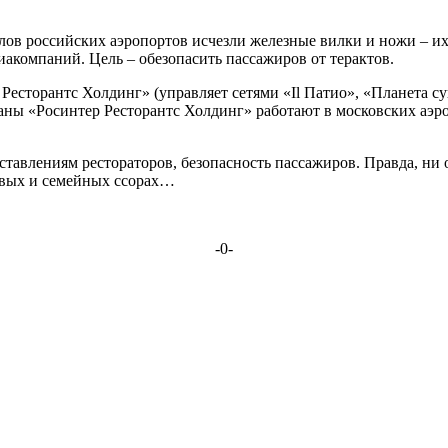
алов российских аэропортов исчезли железные вилки и ножи – и
иакомпаний. Цель – обезопасить пассажиров от терактов.
Ресторантс Холдинг» (управляет сетями «Il Патио», «Планета су
ораны «Росинтер Ресторантс Холдинг» работают в московских аэ
ставлениям рестораторов, безопасность пассажиров. Правда, ни 
товых и семейных ссорах…
-0-