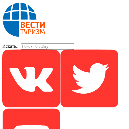
Искать...