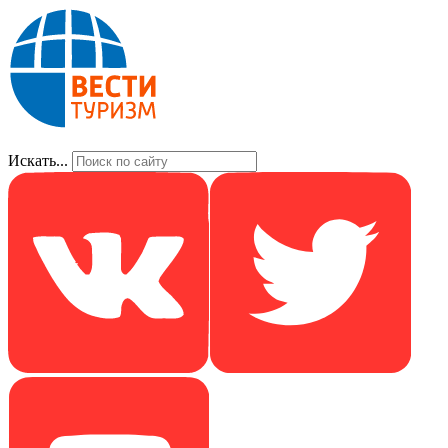
Искать...