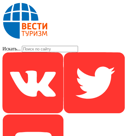
Искать...