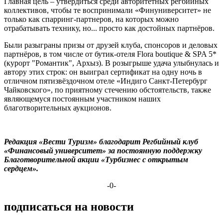
Главная цель – утвердиться среди авторитетных регбийных
коллективов, чтобы те воспринимали «Финуниверситет» не
только как спарринг-партнеров, на которых можно
отрабатывать технику, но... просто как достойных партнёров.
Были разыграны призы от друзей клуба, спонсоров и деловых
партнёров, в том числе от бутик-отеля Flora boutique & SPA 5*
(курорт "Романтик", Архыз). В розыгрыше удача улыбнулась и
автору этих строк: он выиграл сертификат на одну ночь в
отличном пятизвёздочном отеле «Индиго Санкт-Петербург
Чайковского», по приятному стечению обстоятельств, также
являющемуся постоянным участником наших
благотворительных аукционов.
Редакция «Вести Туризм» благодарит Регбийный клуб
«Финансовый университет» за постоянную поддержку
Благотворительной акции «Турбизнес с открытым
сердцем».
-0-
подписаться на новости