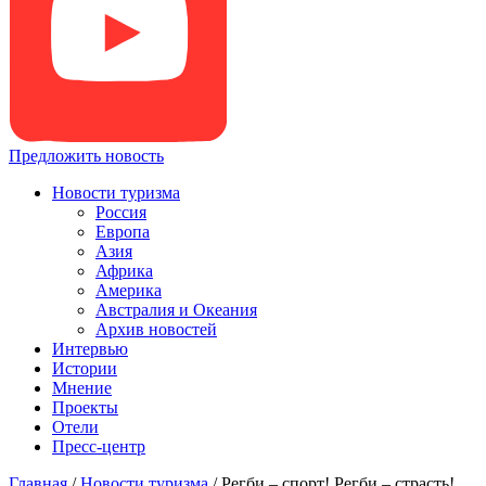
Предложить новость
Новости туризма
Россия
Европа
Азия
Африка
Америка
Австралия и Океания
Архив новостей
Интервью
Истории
Мнение
Проекты
Отели
Пресс-центр
Главная
/
Новости туризма
/
Регби – спорт! Регби – страсть!