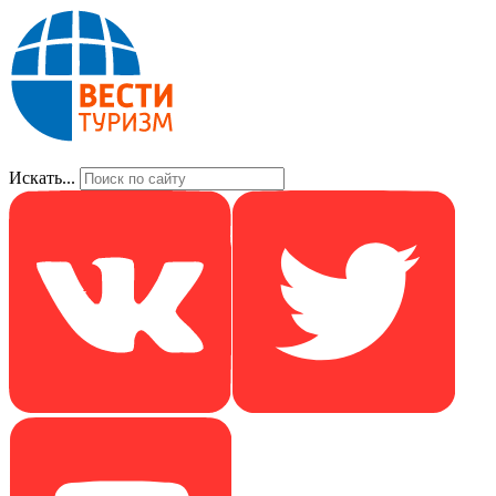
Искать...