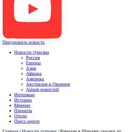
Предложить новость
Новости туризма
Россия
Европа
Азия
Африка
Америка
Австралия и Океания
Архив новостей
Интервью
Истории
Мнение
Проекты
Отели
Пресс-центр
Главная
/
Новости туризма
/
Рамадан в Шардже: скидки до