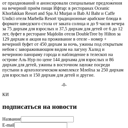
от празднований и анонсировали специальные предложения
на вечерний приём пищи Ифтар: в ресторанах Oceanic
Khorfakkan Resort and Spa Al Murjan и Bab Al Bahr и Caffe
Undici отеля Marbella Resort традиционные арабские блюда в
формате шведского стола от заката солнца и до 9 часов вечера
за 75 дирхам для взрослых и 37,5 дирхам для детей от 6 до 12
лет, буфет в ресторане Majdolin отеля DoubleTree by Hilton за
129 дирхам и акция на проживание в отеле - номер +
вечерний буфет от 450 дирхам за ночь, ужины под открытым
небом с завораживающим видом на лагуну Халид и
вечернюю панораму города и наблюдение в телескоп на
острове Аль Нур по цене 144 дирхама для взрослых и 86
дирхам для детей, ужины в восточном лаунже посреди
пустыни в археологическом комплексе Млейха за 250 дирхам
для взрослых и 150 дирхам для детей и другие.
-0-
КИ
подписаться на новости
Название
E-mail