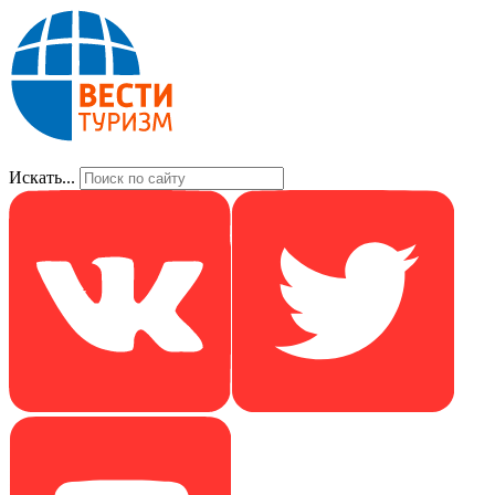
Искать...