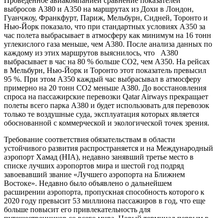
Проведенное авиакомпанией сравнение показателей
выбросов A380 и A350 на маршрутах из Дохи в Лондон,
Гуанчжоу, Франкфурт, Париж, Мельбурн, Сидней, Торонто и
Нью-Йорк показало, что при стандартных условиях A350 за
час полета выбрасывает в атмосферу как минимум на 16 тонн
углекислого газа меньше, чем A380. После анализа данных по
каждому из этих маршрутов выяснилось, что A380
выбрасывает в час на 80 % больше CO2, чем A350. На рейсах
в Мельбурн, Нью-Йорк и Торонто этот показатель превысил
95 %. При этом A350 каждый час выбрасывал в атмосферу
примерно на 20 тонн CO2 меньше А380. До восстановления
спроса на пассажирские перевозки Qatar Airways прекращает
полеты всего парка A380 и будет использовать для перевозок
только те воздушные суда, эксплуатация которых является
обоснованной с коммерческой и экологической точек зрения.
Требование соответствия обязательствам в области
устойчивого развития распространяется и на Международный
аэропорт Хамад (HIA), недавно занявший третье место в
списке лучших аэропортов мира и шестой год подряд
завоевавший звание «Лучшего аэропорта на Ближнем
Востоке». Недавно было объявлено о дальнейшем
расширении аэропорта, пропускная способность которого к
2020 году превысит 53 миллиона пассажиров в год, что еще
больше повысит его привлекательность для