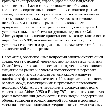
кризиса авиаперевозок, спровоцированного пандемией
коронавируса. Имея в своем распоряжении большое
количество современных экономичных самолетов разных
типов, авиакомпания сформировала гибкое и экологически
эффективное предложение, наиболее соответствующее
потребностям каждого из рынков и позволяющее ей
продолжать полеты, несмотря на общее падение спроса. В
условиях снижения объема воздушных перевозок Qatar
Airways приняла решение приостановить эксплуатацию всего
парка Airbus A380, использование которых в текущих
условиях не является оправданным ни с экономической, ни с
экологической точки зрения.
Пассажиры, обеспокоенные вопросами защиты окружающей
среды, могут с полной уверенностью пользоваться услугами
Qatar Airways, так как авиакомпания тщательно отслеживает
ситуацию на рынке и с учетом потребностей в перевозке
пассажиров и грузов использует на каждом маршруте
наиболее эффективные самолеты. Нахождение правильного
баланса между пассажирскими и грузовыми перевозками
позволило Qatar Airways продолжить эксплуатацию всего
своего парка Airbus A350 и Boeing 787, сыгравших ключевую
роль в возвращении домой сотен тысяч людей, поддержании
обмена товарами в рамках мировой торговли и доставке в
места назначения важнейших медицинских и гуманитарных