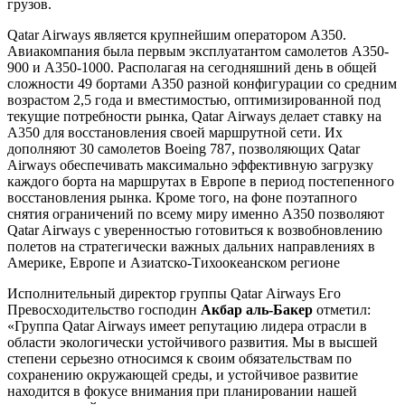
грузов.
Qatar Airways является крупнейшим оператором A350.
Авиакомпания была первым эксплуатантом самолетов A350-
900 и A350-1000. Располагая на сегодняшний день в общей
сложности 49 бортами A350 разной конфигурации со средним
возрастом 2,5 года и вместимостью, оптимизированной под
текущие потребности рынка, Qatar Airways делает ставку на
A350 для восстановления своей маршрутной сети. Их
дополняют 30 самолетов Boeing 787, позволяющих Qatar
Airways обеспечивать максимально эффективную загрузку
каждого борта на маршрутах в Европе в период постепенного
восстановления рынка. Кроме того, на фоне поэтапного
снятия ограничений по всему миру именно A350 позволяют
Qatar Airways с уверенностью готовиться к возвобновлению
полетов на стратегически важных дальних направлениях в
Америке, Европе и Азиатско-Тихоокеанском регионе
Исполнительный директор группы Qatar Airways Его
Превосходительство господин
Акбар аль-Бакер
отметил:
«Группа Qatar Airways имеет репутацию лидера отрасли в
области экологически устойчивого развития. Мы в высшей
степени серьезно относимся к своим обязательствам по
сохранению окружающей среды, и устойчивое развитие
находится в фокусе внимания при планировании нашей