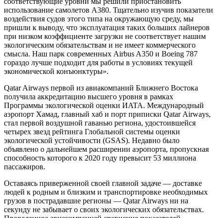
соответствующие уровни мы решили приостановить
использование самолетов A380. Тщательно изучив показатели
воздействия судов этого типа на окружающую среду, мы
пришли к выводу, что эксплуатация таких больших лайнеров
при низком коэффициенте загрузки не соответствует нашим
экологическим обязательствам и не имеет коммерческого
смысла. Наш парк современных Airbus A350 и Boeing 787
гораздо лучше подходит для работы в условиях текущей
экономической конъюнктуры».
Qatar Airways первой из авиакомпаний Ближнего Востока
получила аккредитацию высшего уровня в рамках
Программы экологической оценки ИATA. Международный
аэропорт Хамад, главный хаб и порт приписки Qatar Airways,
стал первой воздушной гаванью региона, удостоившейся
четырех звезд рейтинга Глобальной системы оценки
экологической устойчивости (GSAS). Недавно было
объявлено о дальнейшем расширении аэропорта, пропускная
способность которого к 2020 году превысит 53 миллиона
пассажиров.
Оставаясь приверженной своей главной задаче — доставке
людей к родным и близким и транспортировке необходимых
грузов в пострадавшие регионы — Qatar Airways ни на
секунду не забывает о своих экологических обязательствах.