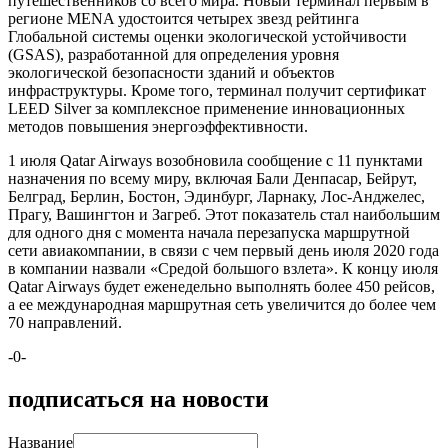
путешественников со всего мира. Новый терминал первым в
регионе MENA удостоится четырех звезд рейтинга
Глобальной системы оценки экологической устойчивости
(GSAS), разработанной для определения уровня
экологической безопасности зданий и объектов
инфраструктуры. Кроме того, терминал получит сертификат
LEED Silver за комплексное применение инновационных
методов повышения энергоэффективности.
1 июля Qatar Airways возобновила сообщение с 11 пунктами
назначения по всему миру, включая Бали Денпасар, Бейрут,
Белград, Берлин, Бостон, Эдинбург, Ларнаку, Лос-Анджелес,
Прагу, Вашингтон и Загреб. Этот показатель стал наибольшим
для одного дня с момента начала перезапуска маршрутной
сети авиакомпании, в связи с чем первый день июля 2020 года
в компании назвали «Средой большого взлета». К концу июля
Qatar Airways будет еженедельно выполнять более 450 рейсов,
а ее международная маршрутная сеть увеличится до более чем
70 направлений.
-0-
подписаться на новости
Название