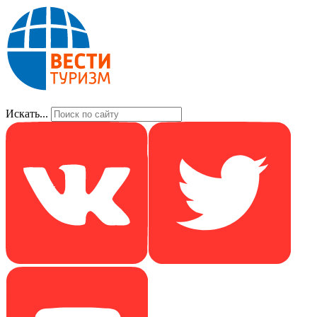
Искать...