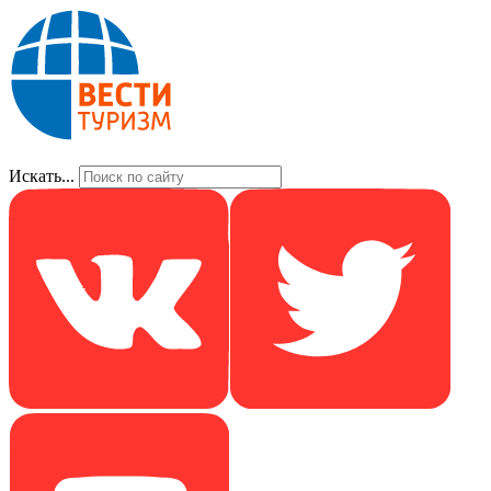
Искать...