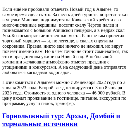
Если ещё не пробовали отмечать Новый год в Адыгее, то
самое время сделать это. За шесть дней туристы встретят закат
в ущелье Мишоко, поднимутся на Кавказский хребет и его
многочисленные вершины, посетят скалу Чёртов палец и
познакомятся с Большой Азишской пещерой, а в недрах скал
Уна-Коз осмотрят таинственные места. Раньше там пролегал
торговый маршрут — и, по легенде, в скалах спрятаны
сокровища. Правда, никто ещё ничего не находил, но вдруг
повезёт именно вам. Но в чём точно не стоит сомневаться, так
это в праздничном ужине на Новый год. В небольшой
компании желающие атмосферно отметят праздник с
угощениями и конкурсами. А на следующий день отправятся
любоваться каскадами водопадов.
Познакомиться с Адыгеей можно с 29 декабря 2022 года по 3
января 2023 года. Второй заезд планируется с 3 по 8 января
2023 года. Стоимость за одного человека — 46 900 рублей. В
цену входят проживание в гостинице, питание, экскурсии по
программе, услуги гидов, трансфер.
Горнолыжный тур: Архыз, Домбай и
термальные источники