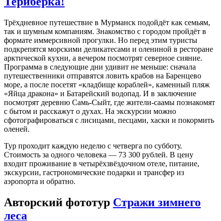
Териберка!
Трёхдневное путешествие в Мурманск подойдёт как семьям,
так и шумным компаниям. Знакомство с городом пройдёт в
формате иммерсивной прогулки. Но перед этим туристы
подкрепятся морскими деликатесами и олениной в ресторане
арктической кухни, а вечером посмотрят северное сияние.
Программа в следующие дни удивит не меньше: сначала
путешественники отправятся ловить крабов на Баренцево
море, а после посетят «кладбище кораблей», каменный пляж
«Яйца дракона» и Батарейский водопад. И в заключение
посмотрят деревню Самь-Сыйт, где жители-саамы познакомят
с бытом и расскажут о духах. На экскурсии можно
сфотографироваться с лисицами, песцами, хаски и покормить
оленей.
Тур проходит каждую неделю с четверга по субботу.
Стоимость за одного человека — 73 300 рублей. В цену
входит проживание в четырёхзвёздочном отеле, питание,
экскурсии, гастрономические подарки и трансфер из
аэропорта и обратно.
Авторский фототур
Стражи зимнего
леса