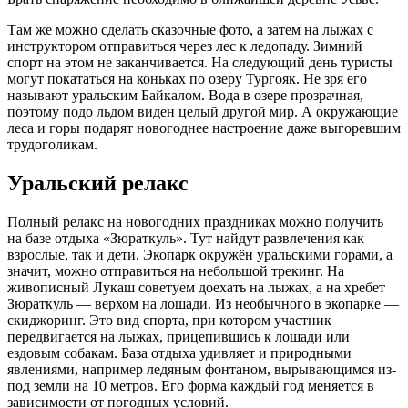
Там же можно сделать сказочные фото, а затем на лыжах с
инструктором отправиться через лес к ледопаду. Зимний
спорт на этом не заканчивается. На следующий день туристы
могут покататься на коньках по озеру Тургояк. Не зря его
называют уральским Байкалом. Вода в озере прозрачная,
поэтому подо льдом виден целый другой мир. А окружающие
леса и горы подарят новогоднее настроение даже выгоревшим
трудоголикам.
Уральский релакс
Полный релакс на новогодних праздниках можно получить
на базе отдыха «Зюраткуль». Тут найдут развлечения как
взрослые, так и дети. Экопарк окружён уральскими горами, а
значит, можно отправиться на небольшой трекинг. На
живописный Лукаш советуем доехать на лыжах, а на хребет
Зюраткуль — верхом на лошади. Из необычного в экопарке —
скиджоринг. Это вид спорта, при котором участник
передвигается на лыжах, прицепившись к лошади или
ездовым собакам. База отдыха удивляет и природными
явлениями, например ледяным фонтаном, вырывающимся из-
под земли на 10 метров. Его форма каждый год меняется в
зависимости от погодных условий.