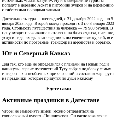
источниках «Глаза Катуни». Ну и в завершение туристы
попадут в деревню Аскат в питомник зубров и на церемонию
с тибетскими поющими чашами.
Длительность тура — шесть дней, с 31 декабря 2022 года по 5
января 2023 года. Второй выезд проходит с 3 по 8 января 2023
года. Стоимость путешествия за человека — 79 900 рублей. В
цену входит проживание в отелях и на базах отдыха, питание,
услуги гида, входы в заповедники, посещение экскурсий, все
активности по программе, трансфер из аэропорта и обратно.
Юг и Северный Кавказ
Для тех, кто ещё не определился с планами на Новый год и
каникулы, сервис путешествий Туту собрал подборку самых
интересных и необычных приключений и составил маршруты
на праздники, которые придутся по душе каждому.
Едете сами
Активные праздники в Дагестане
Чтобы не замёрзнуть зимой, можно отправиться на
горнолыжный курорт «Чиндирчеро». Он расположился на