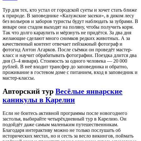
Тур для тех, кто устал от городской суеты и хочет стать ближе
к природе. В заповеднике «Калужские засеки», в диком лесу
без вольеров и заборов туристы будут наблюдать за зубрами. В
январе они стадом выходят на поляну, чтобы получить корм.
Так что долго караулить и мёрзнуть не придётся. За два дня
желающие сделают много снимков редких животных. А за
качественный контент отвечает пейзажный фотограф и
фотогид Антон Агарков. После съёмки он проведёт мастер-
класс и научит обрабатывать фотографии. Поездка длится два
дня (3–4 января). Стоимость за одного человека — 20 000
рублей. В неё входит трансфер до заповедника и обратно,
проживание в гостевом доме с питанием, вход в заповедник и
мастер-классы.
Авторский тур
Весёлые январские
каникулы в Карелии
Если не боитесь активной программы после новогоднего
застолья, выбирайте четырёхдневный тур в Карелию. Он
подойдёт даже самым маленьким путешественникам.
Благодаря интерактиву можно не только послушать об
исторических местах, но и сесть за весло викингов, поймать