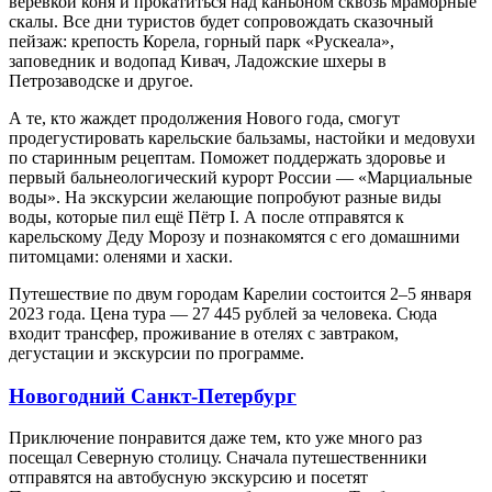
верёвкой коня и прокатиться над каньоном сквозь мраморные
скалы. Все дни туристов будет сопровождать сказочный
пейзаж: крепость Корела, горный парк «Рускеала»,
заповедник и водопад Кивач, Ладожские шхеры в
Петрозаводске и другое.
А те, кто жаждет продолжения Нового года, смогут
продегустировать карельские бальзамы, настойки и медовухи
по старинным рецептам. Поможет поддержать здоровье и
первый бальнеологический курорт России — «Марциальные
воды». На экскурсии желающие попробуют разные виды
воды, которые пил ещё Пётр I. А после отправятся к
карельскому Деду Морозу и познакомятся с его домашними
питомцами: оленями и хаски.
Путешествие по двум городам Карелии состоится 2–5 января
2023 года. Цена тура — 27 445 рублей за человека. Сюда
входит трансфер, проживание в отелях с завтраком,
дегустации и экскурсии по программе.
Новогодний Санкт-Петербург
Приключение понравится даже тем, кто уже много раз
посещал Северную столицу. Сначала путешественники
отправятся на автобусную экскурсию и посетят