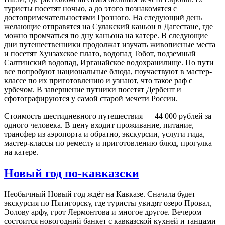
туристы посетят ночью, а до этого познакомятся с
достопримечательностями Грозного. На следующий день
желающие отправятся на Сулакский каньон в Дагестане, где
можно промчаться по дну каньона на катере. В следующие
дни путешественники продолжат изучать живописные места
и посетят Хунзахское плато, водопад Тобот, подземный
Салтинский водопад, Ирганайское водохранилище. По пути
все попробуют национальные блюда, поучаствуют в мастер-
классе по их приготовлению и узнают, что такое раф с
урбечом. В завершение путники посетят Дербент и
сфотографируются у самой старой мечети России.
Стоимость шестидневного путешествия — 44 000 рублей за
одного человека. В цену входит проживание, питание,
трансфер из аэропорта и обратно, экскурсии, услуги гида,
мастер-классы по ремеслу и приготовлению блюд, прогулка
на катере.
Новый год по-кавказски
Необычный Новый год ждёт на Кавказе. Сначала будет
экскурсия по Пятигорску, где туристы увидят озеро Провал,
Эолову арфу, грот Лермонтова и многое другое. Вечером
состоится новогодний банкет с кавказской кухней и танцами