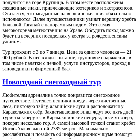
получится на горе Круглица. В этом месте расположены
священные знаки, привлекающие эзотериков и экстрасенсов.
Считается, что загаданные на вершине желания обязательно
исполняются. Далее путешественники увидят вершину хребта
Большой Таганай с панорамным видом. Это самая
высокогорная метеостанция на Урале. Обсудить поход можно
будет на вечерних посиделках у костра за рождественским
ужином.
Тур проходит с 3 по 7 января. Цена за одного человека — 21
000 рублей. В неё входит питание, групповое снаряжение, в
том числе палатки с печкой, услуги инструкторов, проход в
заповедники и фирменный баф.
Новогодний снегоходный тур
Любителям адреналина точно понравится снегоходное
путешествие. Путешественники поедут через лиственные
леса, пихтовую тайгу, альпийские луга и расположатся у
Каракольских озёр. Захватывающие виды ждут все пять дней:
туристы заберутся в Каракокшинские пещеры, посетят озёра,
покорят несколько гор. А самой высокой точкой станет хребет
Иогло-Аккая высотой 2385 метров. Максимально
расслабиться и позабыть об информационном шуме помогут