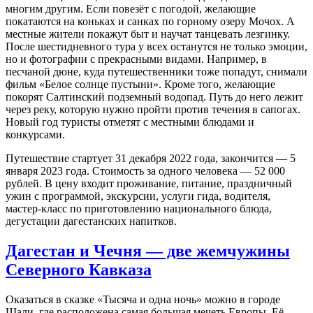
многим другим. Если повезёт с погодой, желающие
покатаются на коньках и санках по горному озеру Мочох. А
местные жители покажут быт и научат танцевать лезгинку.
После шестидневного тура у всех останутся не только эмоции,
но и фотографии с прекрасными видами. Например, в
песчаной дюне, куда путешественники тоже попадут, снимали
фильм «Белое солнце пустыни». Кроме того, желающие
покорят Салтинский подземный водопад. Путь до него лежит
через реку, которую нужно пройти против течения в сапогах.
Новый год туристы отметят с местными блюдами и
конкурсами.
Путешествие стартует 31 декабря 2022 года, закончится — 5
января 2023 года. Стоимость за одного человека — 52 000
рублей. В цену входит проживание, питание, праздничный
ужин с программой, экскурсии, услуги гида, водителя,
мастер-класс по приготовлению национального блюда,
дегустации дагестанских напитков.
Дагестан и Чечня — две жемчужины
Северного Кавказа
Оказаться в сказке «Тысяча и одна ночь» можно в городе
Шали, где расположена самая большая мечеть Европы. Её