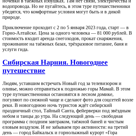
ночёвки в таёжных избушках. Там нет связи, электричества и
водопровода. Но не пугайтесь, в этом туре путешественники
убедятся, что комфортные условия могут быть и в дикой
природе.
Приключение проходит с 2 по 5 января 2023 года, старт — в
Горно-Алтайске. Цена за одного человека — 81 000 рублей. В
стоимость входит аренда снегоходов, прокат снаряжения,
проживание на таёжных базах, трёхразовое питание, баня и
услуги гида.
Сибирская Нарния. Новогоднее
путешествие
Людям, уставшим встречать Новый год за телевизором и
оливье, можно отправиться к подножью горы Мамай. В этом
туре путешественники остановятся в лесном домике,
погуляют по снежной чаще и сделают фото для соцсетей возле
реки. В новогоднюю ночь туристов ждёт сибирский
праздничный стол, Тайный Санта, фейерверки под звёздным
небом и танцы до утра. На следующий день — свободная
программа с поздним завтраком, таёжной баней и чистым
еловым воздухом. И не забываем про активности: на третий
день — город Байкальск и горнолыжный курорт «Гора