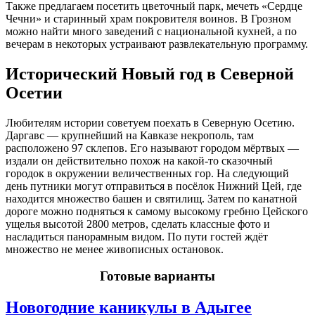
Также предлагаем посетить цветочный парк, мечеть «Сердце
Чечни» и старинный храм покровителя воинов. В Грозном
можно найти много заведений с национальной кухней, а по
вечерам в некоторых устраивают развлекательную программу.
Исторический Новый год в Северной
Осетии
Любителям истории советуем поехать в Северную Осетию.
Даргавс — крупнейший на Кавказе некрополь, там
расположено 97 склепов. Его называют городом мёртвых —
издали он действительно похож на какой-то сказочный
городок в окружении величественных гор. На следующий
день путники могут отправиться в посёлок Нижний Цей, где
находится множество башен и святилищ. Затем по канатной
дороге можно подняться к самому высокому гребню Цейского
ущелья высотой 2800 метров, сделать классные фото и
насладиться панорамным видом. По пути гостей ждёт
множество не менее живописных остановок.
Готовые варианты
Новогодние каникулы в Адыгее