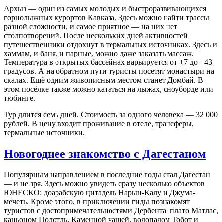
Архыз — один из самых молодых и быстроразвивающихся
горнолыжных курортов Кавказа. Здесь можно найти трассы
разной сложности, и самое приятное — на них нет
столпотворений. После нескольких дней активностей
путешественники отдохнут в термальных источниках. Здесь и
хаммам, и баня, и парные, можно даже заказать массаж.
Температура в открытых бассейнах варьируется от +7 до +43
градусов. А на обратном пути туристы посетят монастыри на
скалах. Ещё одним живописным местом станет Домбай. В
этом посёлке также можно кататься на лыжах, сноуборде или
тюбинге.
Тур длится семь дней. Стоимость за одного человека — 32 000
рублей. В цену входит проживание в отеле, трансферы,
термальные источники.
Новогоднее знакомство с Дагестаном
Популярным направлением в последние годы стал Дагестан
— и не зря. Здесь можно увидеть сразу несколько объектов
ЮНЕСКО: доарабскую цитадель Нарын-Калу и Джума-
мечеть. Кроме этого, в приключении гиды познакомят
туристов с достопримечательностями Дербента, плато Матлас,
каньоном Цолотль, Каменной чашей, водопадом Тобот и