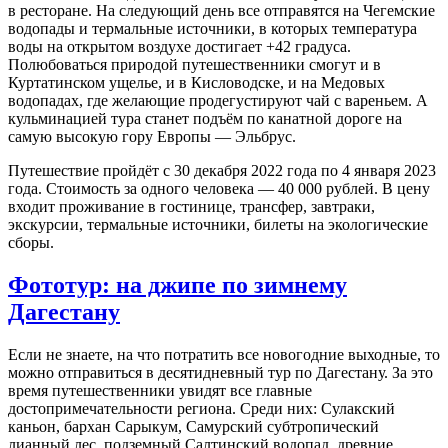
в ресторане. На следующий день все отправятся на Чегемские
водопады и термальные источники, в которых температура
воды на открытом воздухе достигает +42 градуса.
Полюбоваться природой путешественники смогут и в
Куртатинском ущелье, и в Кисловодске, и на Медовых
водопадах, где желающие продегустируют чай с вареньем. А
кульминацией тура станет подъём по канатной дороге на
самую высокую гору Европы — Эльбрус.
Путешествие пройдёт с 30 декабря 2022 года по 4 января 2023
года. Стоимость за одного человека — 40 000 рублей. В цену
входит проживание в гостинице, трансфер, завтраки,
экскурсии, термальные источники, билеты на экологические
сборы.
Фототур: на джипе по зимнему
Дагестану
Если не знаете, на что потратить все новогодние выходные, то
можно отправиться в десятидневный тур по Дагестану. За это
время путешественники увидят все главные
достопримечательности региона. Среди них: Сулакский
каньон, бархан Сарыкум, Самурский субтропический
лианный лес, подземный Салтинский водопад, древние