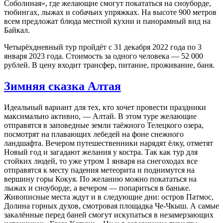
Соболиная», где желающие смогут покататься на сноуборде,
тюбингах, лыжах и собачьих упряжках. На высоте 900 метров
всем предложат блюда местной кухни и панорамный вид на
Байкал.
Четырёхдневный тур пройдёт с 31 декабря 2022 года по 3
января 2023 года. Стоимость за одного человека — 52 000
рублей. В цену входит трансфер, питание, проживание, баня.
Зимняя сказка Алтая
Идеальный вариант для тех, кто хочет провести праздники
максимально активно, — Алтай. В этом туре желающие
отправятся в заповедные земли таёжного Телецкого озера,
посмотрят на плавающих лебедей на фоне снежного
ландшафта. Вечером путешественники нарядят ёлку, отметят
Новый год и загадают желания у костра. Так как тур для
стойких людей, то уже утром 1 января на снегоходах все
отправятся к месту падения метеорита и поднимутся на
вершину горы Кокуя. По желанию можно покататься на
лыжах и сноуборде, а вечером — попариться в баньке.
Живописные места ждут и в следующие дни: остров Патмос,
Долина горных духов, смотровая площадка Че-Чкыш. А самые
закалённые перед баней смогут искупаться в незамерзающих