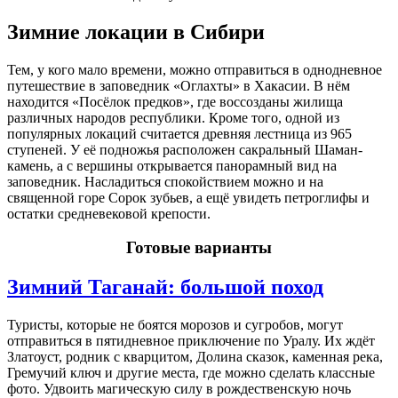
Зимние локации в Сибири
Тем, у кого мало времени, можно отправиться в однодневное
путешествие в заповедник «Оглахты» в Хакасии. В нём
находится «Посёлок предков», где воссозданы жилища
различных народов республики. Кроме того, одной из
популярных локаций считается древняя лестница из 965
ступеней. У её подножья расположен сакральный Шаман-
камень, а с вершины открывается панорамный вид на
заповедник. Насладиться спокойствием можно и на
священной горе Сорок зубьев, а ещё увидеть петроглифы и
остатки средневековой крепости.
Готовые варианты
Зимний Таганай: большой поход
Туристы, которые не боятся морозов и сугробов, могут
отправиться в пятидневное приключение по Уралу. Их ждёт
Златоуст, родник с кварцитом, Долина сказок, каменная река,
Гремучий ключ и другие места, где можно сделать классные
фото. Удвоить магическую силу в рождественскую ночь