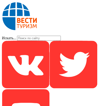
Искать...