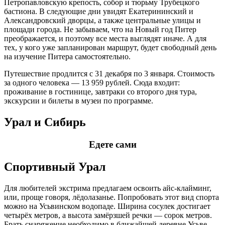
Петропавловскую крепость, собор и тюрьму Трубецкого
бастиона. В следующие дни увидят Екатерининский и
Александровский дворцы, а также центральные улицы и
площади города. Не забываем, что на Новый год Питер
преображается, и поэтому все места выглядят иначе. А для
тех, у кого уже запланирован маршрут, будет свободный день
на изучение Питера самостоятельно.
Путешествие продлится с 31 декабря по 3 января. Стоимость
за одного человека — 13 959 рублей. Сюда входит:
проживание в гостинице, завтраки со второго дня тура,
экскурсии и билеты в музеи по программе.
Урал и Сибирь
Едете сами
Спортивный Урал
Для любителей экстрима предлагаем освоить айс-клайминг,
или, проще говоря, лёдолазанье. Попробовать этот вид спорта
можно на Усьвинском водопаде. Ширина сосулек достигает
четырёх метров, а высота замёрзшей речки — сорок метров.
Брать снаряжение необходимо в ближайшей деревне Усьве.