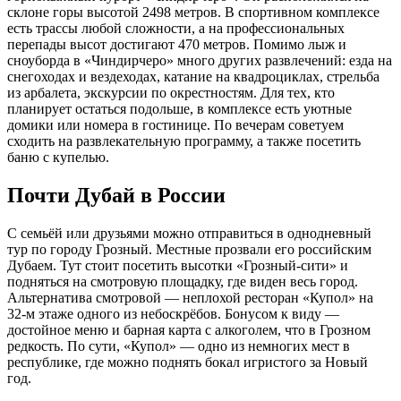
склоне горы высотой 2498 метров. В спортивном комплексе
есть трассы любой сложности, а на профессиональных
перепады высот достигают 470 метров. Помимо лыж и
сноуборда в «Чиндирчеро» много других развлечений: езда на
снегоходах и вездеходах, катание на квадроциклах, стрельба
из арбалета, экскурсии по окрестностям. Для тех, кто
планирует остаться подольше, в комплексе есть уютные
домики или номера в гостинице. По вечерам советуем
сходить на развлекательную программу, а также посетить
баню с купелью.
Почти Дубай в России
С семьёй или друзьями можно отправиться в однодневный
тур по городу Грозный. Местные прозвали его российским
Дубаем. Тут стоит посетить высотки «Грозный-сити» и
подняться на смотровую площадку, где виден весь город.
Альтернатива смотровой — неплохой ресторан «Купол» на
32-м этаже одного из небоскрёбов. Бонусом к виду —
достойное меню и барная карта с алкоголем, что в Грозном
редкость. По сути, «Купол» — одно из немногих мест в
республике, где можно поднять бокал игристого за Новый
год.