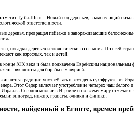
ре отметит Ту би-Шват – Новый год деревьев, знаменующий начал
ологической ответственности.
ные деревья, превращая пейзажи в завораживающие белоснежные
ния.
ства, посадки деревьев и экологического сознания. По всей стр
кают как взрослых, так и детей.
 в конце XIX века и была подхвачена Еврейским национальным 
сажены эвкалипты для борьбы с малярией.
живаются традиции употреблять в этот день сухофрукты из Изр
дера. Этот Седер включает употребление четырех чаш белого и 
Израиля. Сегодня многие в Израиле и по всему миру отмечают э
емли: виноград, инжир, гранаты, оливки и финики.
вности, найденный в Египте, времен пре