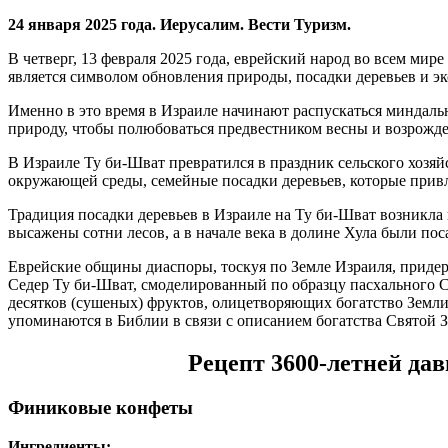
24 января 2025 года. Иерусалим. Вести Туризм.
В четверг, 13 февраля 2025 года, еврейский народ во всем ми
является символом обновления природы, посадки деревьев и эк
Именно в это время в Израиле начинают распускаться миндаль
природу, чтобы полюбоваться предвестником весны и возрожде
В Израиле Ту би-Шват превратился в праздник сельского хозяй
окружающей среды, семейные посадки деревьев, которые привле
Традиция посадки деревьев в Израиле на Ту би-Шват возникла
высажены сотни лесов, а в начале века в долине Хула были по
Еврейские общины диаспоры, тоскуя по Земле Израиля, придер
Седер Ту би-Шват, смоделированный по образцу пасхального Се
десятков (сушеных) фруктов, олицетворяющих богатство Земли 
упоминаются в Библии в связи с описанием богатства Святой З
Рецепт 3600-летней да
Финиковые конфеты
Ингредиенты: