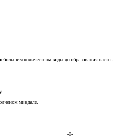
 небольшим количеством воды до образования пасты.
у.
олченом миндале.
-0-