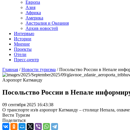
Европа
Азия
Африка
Америка
Австралия и Океания
Архив новостей
Интервью
Истории
Мнение
Проекты
Отели
Пресс-центр
Главная
/
Новости туризма
/
Посольство России в Непале инфо
Аэропорт Катманду
Посольство России в Непале информиру
09 сентября 2025 16:43:38
О транспорте из/в аэропорт Катманду – столице Непала, охвач
Вести Туризм
Поделиться