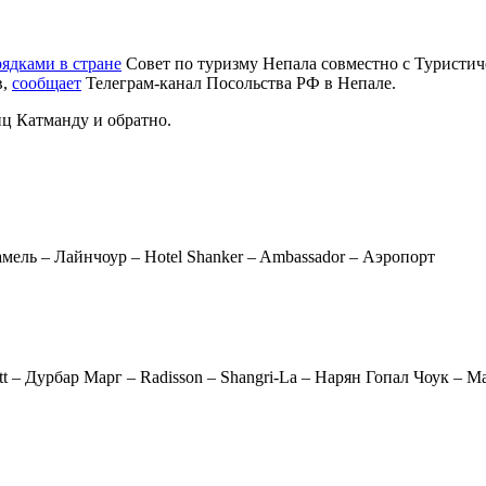
рядками в стране
Совет по туризму Непала совместно с Туристич
в,
сообщает
Телеграм-канал Посольства РФ в Непале.
иц Катманду и обратно.
амель – Лайнчоур – Hotel Shanker – Ambassador – Аэропорт
tt – Дурбар Марг – Radisson – Shangri-La – Нарян Гопал Чоук – 