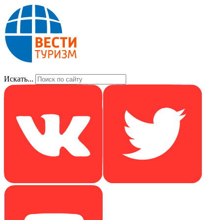
Искать...