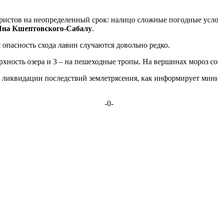
ристов на неопределенный срок: налицо сложные погодные усло
Яна Кшептовского-Сабалу
.
 опасность схода лавин случаются довольно редко.
ерхность озера и 3 – на пешеходные тропы. На вершинах мороз со
 в ликвидации последствий землетрясения, как информирует ми
-0-