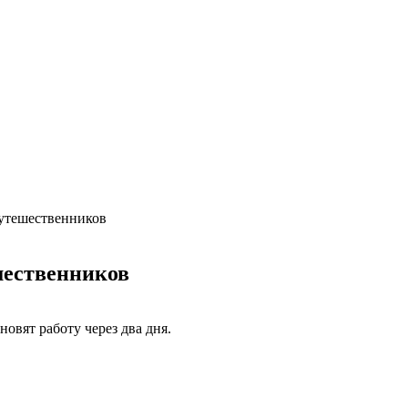
утешественников
шественников
овят работу через два дня.