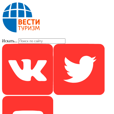
Искать...