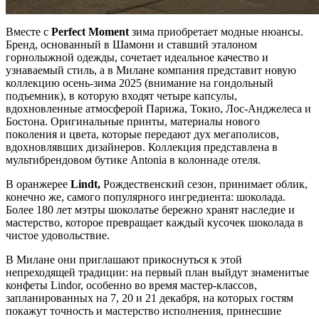
Вместе с
Perfect
Moment
зима приобретает модные нюансы.
Бренд, основанный в Шамони и ставший эталоном
горнолыжной одежды, сочетает идеальное качество и
узнаваемый стиль, а в Милане компания представит новую
коллекцию осень-зима 2025 (внимание на гондольный
подъемник), в которую входят четыре капсулы,
вдохновленные атмосферой Парижа, Токио, Лос-Анджелеса и
Бостона. Оригинальные принты, материалы нового
поколения и цвета, которые передают дух мегаполисов,
вдохновлявших дизайнеров. Коллекция представлена в
мультибрендовом бутике Antonia в колоннаде отеля.
В оранжерее
Lindt
,
Рождественский сезон, принимает облик,
конечно же, самого популярного ингредиента: шоколада.
Более 180 лет мэтры шоколатье бережно хранят наследие и
мастерство, которое превращает каждый кусочек шоколада в
чистое удовольствие.
В Милане они приглашают прикоснуться к этой
непреходящей традиции: на первый план выйдут знаменитые
конфеты Lindor, особенно во время мастер-классов,
запланированных на 7, 20 и 21 декабря, на которых гостям
покажут точность и мастерство исполнения, принесшие