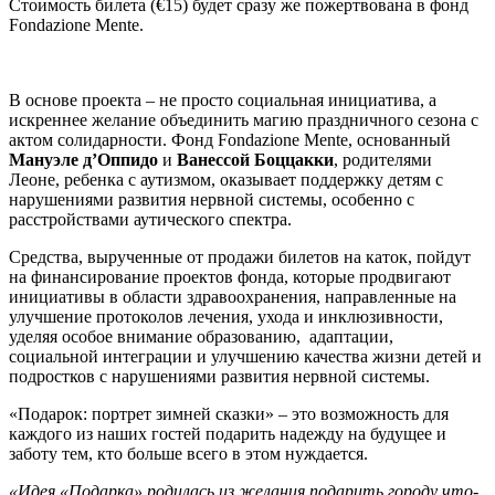
Стоимость билета (€15) будет сразу же пожертвована в фонд
Fondazione Mente.
В основе проекта – не просто социальная инициатива, а
искреннее желание объединить магию праздничного сезона с
актом солидарности. Фонд Fondazione Mente, основанный
Мануэле
д’Оппидо
и
Ванессой
Боццакки
, родителями
Леоне, ребенка с аутизмом, оказывает поддержку детям с
нарушениями развития нервной системы, особенно с
расстройствами аутического спектра.
Средства, вырученные от продажи билетов на каток, пойдут
на финансирование проектов фонда, которые продвигают
инициативы в области здравоохранения, направленные на
улучшение протоколов лечения, ухода и инклюзивности,
уделяя особое внимание образованию, адаптации,
социальной интеграции и улучшению качества жизни детей и
подростков с нарушениями развития нервной системы.
«Подарок: портрет зимней сказки» – это возможность для
каждого из наших гостей подарить надежду на будущее и
заботу тем, кто больше всего в этом нуждается.
«Идея
«Подарка»
родилась
из
желания
подарить
городу
что
-