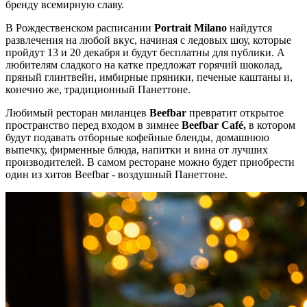
бренду всемирную славу.
В Рождественском расписании
Portrait
Milano
найдутся
развлечения на любой вкус, начиная с ледовых шоу, которые
пройдут 13 и 20 декабря и будут бесплатны для публики. А
любителям сладкого на катке предложат горячий шоколад,
пряный глинтвейн, имбирные пряники, печеные каштаны и,
конечно же, традиционный Панеттоне.
Любимый ресторан миланцев
Beefbar
превратит открытое
пространство перед входом в зимнее
Beefbar
Caf
é
,
в котором
будут подавать отборные кофейные бленды, домашнюю
выпечку, фирменные блюда, напитки и вина от лучших
производителей. В самом ресторане можно будет приобрести
один из хитов Beefbar - воздушный Панеттоне.