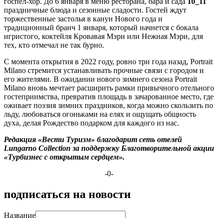
госпел-хор. До 6 января в меню ресторана, бара и сада
10_11
праздничные блюда и сезонные сладости. Гостей ждут
торжественные застолья в канун Нового года и
традиционный бранч 1 января, который начнется с бокала
игристого, коктейля Кровавая Мэри или Нежная Мэри, для
тех, кто отмечал не так бурно.
С момента открытия в 2022 году, ровно три года назад, Portrait
Milano стремится устанавливать прочные связи с городом и
его жителями. В ожидании нового зимнего сезона Portrait
Milano вновь мечтает расширить рамки привычного отельного
гостеприимства, превратив площадь в зачарованное место, где
оживает поэзия зимних праздников, когда можно скользить по
льду, любоваться огоньками на елях и ощущать общность
духа, делая Рождество подарком для каждого из нас.
Редакция
«Вести
Туризм»
благодарит
сеть
отелей
Lungarno
Collection
за
поддержку
Благотворительной
акции
«Турбизнес
с
открытым
сердцем»
.
-0-
подписаться на новости
Название