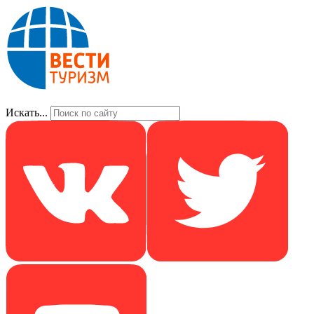
Искать...