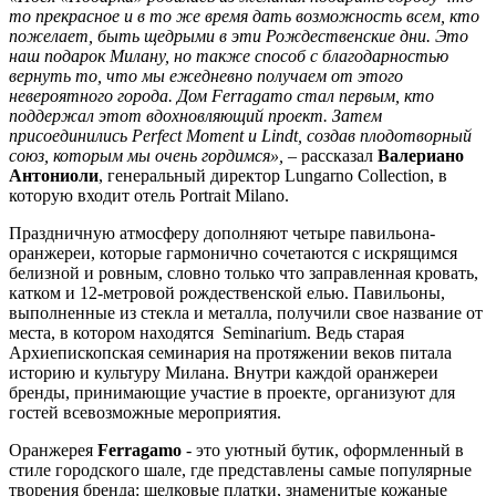
то
прекрасное
и
в
то
же
время
дать
возможность
всем
,
кто
пожелает
,
быть
щедрыми
в
эти
Рождественские
дни
.
Это
наш
подарок
Милану
,
но
также
способ
с
благодарностью
вернуть
то
,
что
мы
ежедневно
получаем
от
этого
невероятного
города
.
Дом
Ferragamo
стал
первым
,
кто
поддержал
этот
вдохновляющий
проект
.
Затем
присоединились
Perfect
Moment
и
Lindt
,
создав
плодотворный
союз
,
которым
мы
очень
гордимся»
,
– рассказал
Валериано
Антониоли
, генеральный директор Lungarno Collection, в
которую входит отель Portrait Milano.
Праздничную атмосферу дополняют четыре павильона-
оранжереи, которые гармонично сочетаются с искрящимся
белизной и ровным, словно только что заправленная кровать,
катком и 12-метровой рождественской елью. Павильоны,
выполненные из стекла и металла, получили свое название от
места, в котором находятся Seminarium. Ведь старая
Архиепископская семинария на протяжении веков питала
историю и культуру Милана. Внутри каждой оранжереи
бренды, принимающие участие в проекте, организуют для
гостей всевозможные мероприятия.
Оранжерея
Ferragamo
- это уютный бутик, оформленный в
стиле городского шале, где представлены самые популярные
творения бренда: шелковые платки, знаменитые кожаные