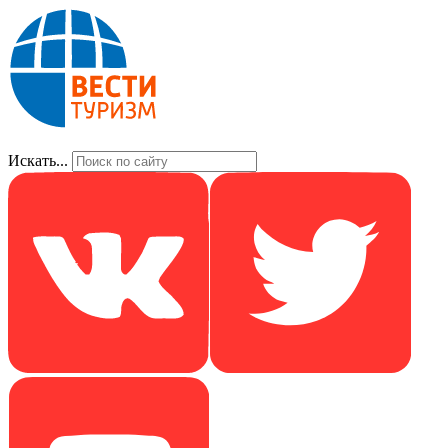
Искать...