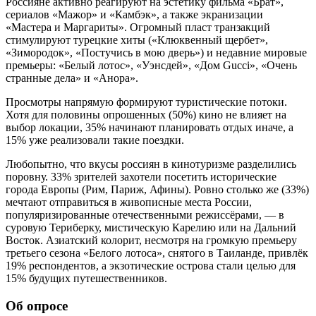
Россияне активно реагируют на эстетику фильма «Брат»,
сериалов «Мажор» и «Камбэк», а также экранизации
«Мастера и Маргариты». Огромный пласт транзакций
стимулируют турецкие хиты («Клюквенный щербет»,
«Зимородок», «Постучись в мою дверь») и недавние мировые
премьеры: «Белый лотос», «Уэнсдей», «Дом Gucci», «Очень
странные дела» и «Анора».
Просмотры напрямую формируют туристические потоки.
Хотя для половины опрошенных (50%) кино не влияет на
выбор локации, 35% начинают планировать отдых иначе, а
15% уже реализовали такие поездки.
Любопытно, что вкусы россиян в кинотуризме разделились
поровну. 33% зрителей захотели посетить исторические
города Европы (Рим, Париж, Афины). Ровно столько же (33%)
мечтают отправиться в живописные места России,
популяризированные отечественными режиссёрами, — в
суровую Териберку, мистическую Карелию или на Дальний
Восток. Азиатский колорит, несмотря на громкую премьеру
третьего сезона «Белого лотоса», снятого в Таиланде, привлёк
19% респондентов, а экзотические острова стали целью для
15% будущих путешественников.
Об опросе