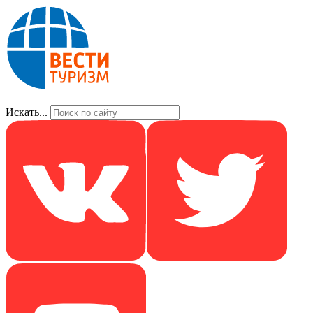
Искать...