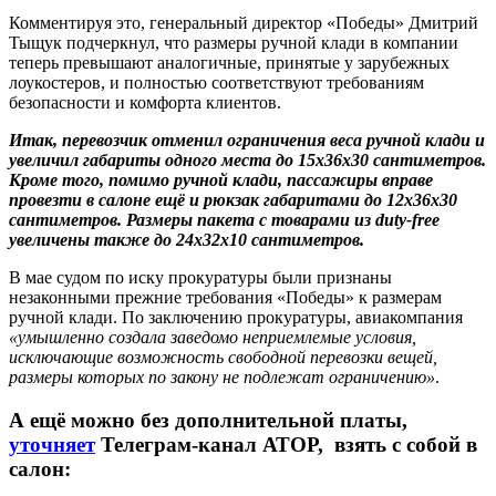
Комментируя это, генеральный директор «Победы» Дмитрий
Тыщук подчеркнул, что размеры ручной клади в компании
теперь превышают аналогичные, принятые у зарубежных
лоукостеров, и полностью соответствуют требованиям
безопасности и комфорта клиентов.
Итак, перевозчик отменил ограничения веса ручной клади и
увеличил габариты одного места до 15х36х30 сантиметров.
Кроме того, помимо ручной клади, пассажиры вправе
провезти в салоне ещё и рюкзак габаритами до 12х36х30
сантиметров. Размеры пакета с товарами из duty-free
увеличены также до 24х32х10 сантиметров.
В мае судом по иску прокуратуры были признаны
незаконными прежние требования «Победы» к размерам
ручной клади. По заключению прокуратуры, авиакомпания
«умышленно создала заведомо неприемлемые условия,
исключающие возможность свободной перевозки вещей,
размеры которых по закону не подлежат ограничению»
.
А ещё можно без дополнительной платы,
уточняет
Телеграм-канал АТОР, взять с собой в
салон: