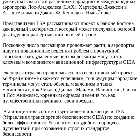
уже испытываются в различных вариациях в международных
аэропортах Лос-Анджелеса (LAX), Хартсфилд-Джексон в
Атланте и имени Джона Ф. Кеннеди в Нью-Йорке.
Представители TSA рассматривают проект в районе Бостона
как важный эксперимент, который может послужить основой
для будущих развертываний по всей стране.
Поскольку число пассажиров продолжает расти, а аэропорты
ищут инновационные решения проблем с пропускной
способностью, удаленные центры досмотра могут стать
ключевым компонентом авиационной инфраструктуры США.
Эксперты отрасли предполагают, что если пилотный проект
во Фреймингеме окажется успешным, то в будущем городские
терминалы могут стать обычным явлением в таких
мегаполисах, как Чикаго, Даллас, Майами, Вашингтон, Сиэтл
и Лос-Анджелес, коренным образом изменив то, как
путешественники начинают свои поездки.
Эта инициатива соответствует более широкой цели TSA
(Управления транспортной безопасности США) по созданию
более эффективного, безопасного и удобного процесса
путешествий при сохранении строгих стандартов
безопасности.