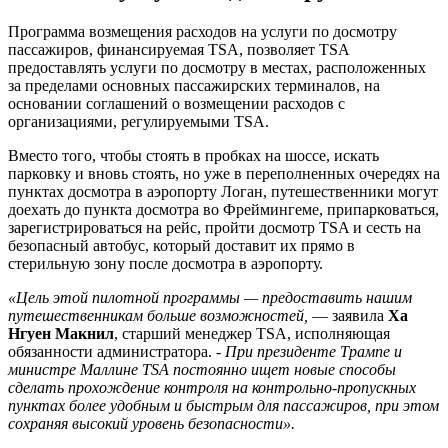
Программа возмещения расходов на услуги по досмотру
пассажиров, финансируемая TSA, позволяет TSA
предоставлять услуги по досмотру в местах, расположенных
за пределами основных пассажирских терминалов, на
основании соглашений о возмещении расходов с
организациями, регулируемыми TSA.
Вместо того, чтобы стоять в пробках на шоссе, искать
парковку и вновь стоять, но уже в переполненных очередях на
пунктах досмотра в аэропорту Логан, путешественники могут
доехать до пункта досмотра во Фреймингеме, припарковаться,
зарегистрироваться на рейс, пройти досмотр TSA и сесть на
безопасный автобус, который доставит их прямо в
стерильную зону после досмотра в аэропорту.
«Цель этой пилотной программы — предоставить нашим
путешественникам больше возможностей,
— заявила
Ха
Нгуен Макнил
, старший менеджер TSA, исполняющая
обязанности администратора. -
При президенте Трампе и
министре Маллине TSA постоянно ищет новые способы
сделать прохождение контроля на контрольно-пропускных
пунктах более удобным и быстрым для пассажиров, при этом
сохраняя высокий уровень безопасности».