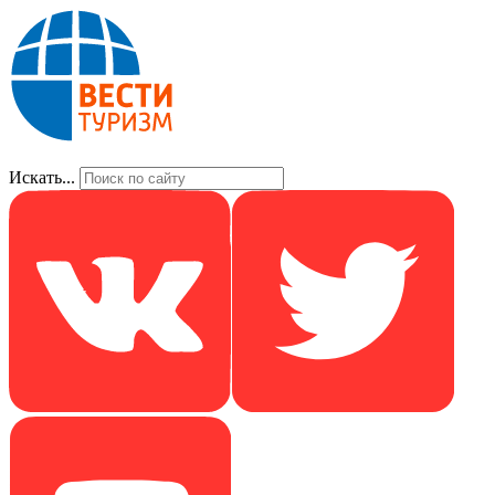
Искать...