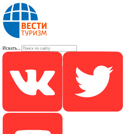
Искать...