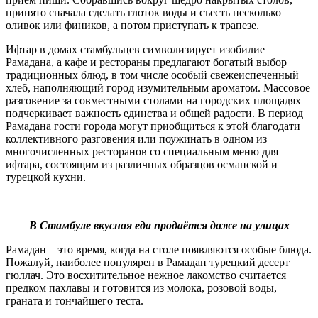
принято сначала сделать глоток воды и съесть несколько
оливок или фиников, а потом приступать к трапезе.
Ифтар в домах стамбульцев символизирует изобилие
Рамадана, а кафе и рестораны предлагают богатый выбор
традиционных блюд, в том числе особый свежеиспеченный
хлеб, наполняющий город изумительным ароматом. Массовое
разговение за совместными столами на городских площадях
подчеркивает важность единства и общей радости. В период
Рамадана гости города могут приобщиться к этой благодати
коллективного разговения или поужинать в одном из
многочисленных ресторанов со специальным меню для
ифтара, состоящим из различных образцов османской и
турецкой кухни.
В Стамбуле вкусная еда продаётся даже на улицах
Рамадан – это время, когда на столе появляются особые блюда.
Пожалуй, наиболее популярен в Рамадан турецкий десерт
гюллач. Это восхитительное нежное лакомство считается
предком пахлавы и готовится из молока, розовой воды,
граната и тончайшего теста.