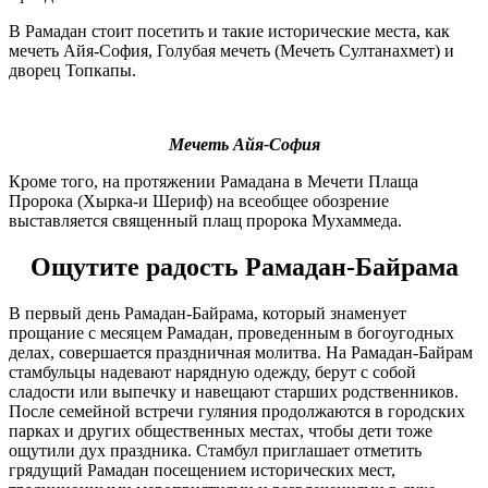
В Рамадан стоит посетить и такие исторические места, как
мечеть Айя-София, Голубая мечеть (Мечеть Султанахмет) и
дворец Топкапы.
Мечеть Айя-София
Кроме того, на протяжении Рамадана в Мечети Плаща
Пророка (Хырка-и Шериф) на всеобщее обозрение
выставляется священный плащ пророка Мухаммеда.
Ощутите радость Рамадан-Байрама
В первый день Рамадан-Байрама, который знаменует
прощание с месяцем Рамадан, проведенным в богоугодных
делах, совершается праздничная молитва. На Рамадан-Байрам
стамбульцы надевают нарядную одежду, берут с собой
сладости или выпечку и навещают старших родственников.
После семейной встречи гуляния продолжаются в городских
парках и других общественных местах, чтобы дети тоже
ощутили дух праздника. Стамбул приглашает отметить
грядущий Рамадан посещением исторических мест,