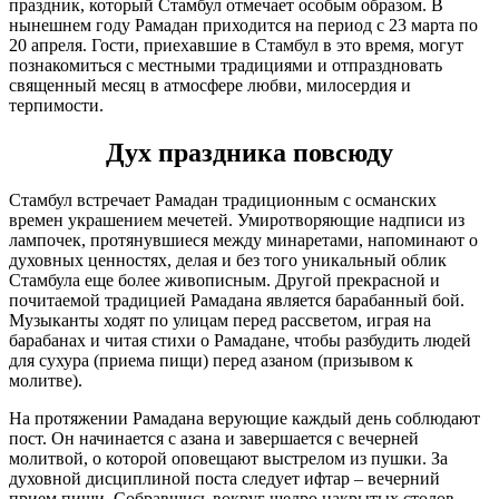
праздник, который Стамбул отмечает особым образом. В
нынешнем году Рамадан приходится на период с 23 марта по
20 апреля. Гости, приехавшие в Стамбул в это время, могут
познакомиться с местными традициями и отпраздновать
священный месяц в атмосфере любви, милосердия и
терпимости.
Дух праздника повсюду
Стамбул встречает Рамадан традиционным с османских
времен украшением мечетей. Умиротворяющие надписи из
лампочек, протянувшиеся между минаретами, напоминают о
духовных ценностях, делая и без того уникальный облик
Стамбула еще более живописным. Другой прекрасной и
почитаемой традицией Рамадана является барабанный бой.
Музыканты ходят по улицам перед рассветом, играя на
барабанах и читая стихи о Рамадане, чтобы разбудить людей
для сухура (приема пищи) перед азаном (призывом к
молитве).
На протяжении Рамадана верующие каждый день соблюдают
пост. Он начинается с азана и завершается с вечерней
молитвой, о которой оповещают выстрелом из пушки. За
духовной дисциплиной поста следует ифтар – вечерний
прием пищи. Собравшись вокруг щедро накрытых столов,