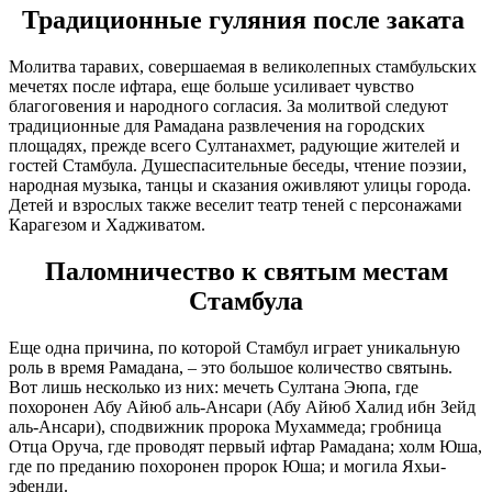
Традиционные гуляния после заката
Молитва таравих, совершаемая в великолепных стамбульских
мечетях после ифтара, еще больше усиливает чувство
благоговения и народного согласия. За молитвой следуют
традиционные для Рамадана развлечения на городских
площадях, прежде всего Султанахмет, радующие жителей и
гостей Стамбула. Душеспасительные беседы, чтение поэзии,
народная музыка, танцы и сказания оживляют улицы города.
Детей и взрослых также веселит театр теней с персонажами
Карагезом и Хадживатом.
Паломничество к святым местам
Стамбула
Еще одна причина, по которой Стамбул играет уникальную
роль в время Рамадана, – это большое количество святынь.
Вот лишь несколько из них: мечеть Султана Эюпа, где
похоронен Абу Айюб аль-Ансари (Абу Айюб Халид ибн Зейд
аль-Ансари), сподвижник пророка Мухаммеда; гробница
Отца Оруча, где проводят первый ифтар Рамадана; холм Юша,
где по преданию похоронен пророк Юша; и могила Яхьи-
эфенди.