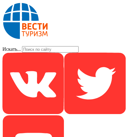
Искать...