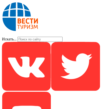
Искать...