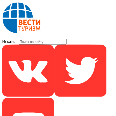
Искать...