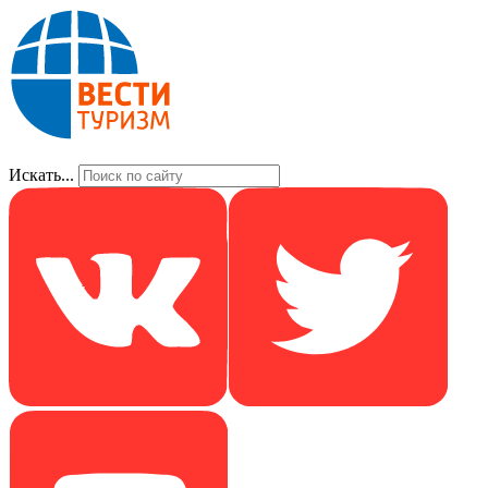
Искать...