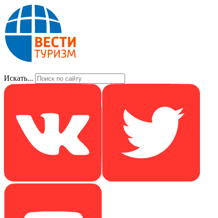
Искать...