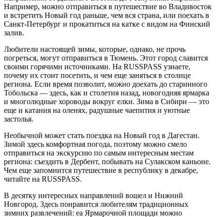
Например, можно отправиться в путешествие во Владивосток
и встретить Новый год раньше, чем вся страна, или поехать в
Санкт-Петербург и прокатиться на катке с видом на Финский
залив.
Любители настоящей зимы, которые, однако, не прочь
погреться, могут отправиться в Тюмень. Этот город славится
своими горячими источниками. На RUSSPASS узнаете,
почему их стоит посетить, и чем еще заняться в столице
региона. Если время позволит, можно доехать до старинного
Тобольска — здесь, как и столетия назад, новогодняя ярмарка
и многолюдные хороводы вокруг елки. Зима в Сибири — это
еще и катания на оленях, радушные чаепития и уютные
застолья.
Необычной может стать поездка на Новый год в Дагестан.
Зимой здесь комфортная погода, поэтому можно смело
отправиться на экскурсию по самым интересным местам
региона: съездить в Дербент, побывать на Сулакском каньоне.
Чем еще запомнится путешествие в республику в декабре,
читайте на RUSSPASS.
В десятку интересных направлений вошел и Нижний
Новгород. Здесь понравится любителям традиционных
зимних развлечений: еа Ярмарочной площади можно