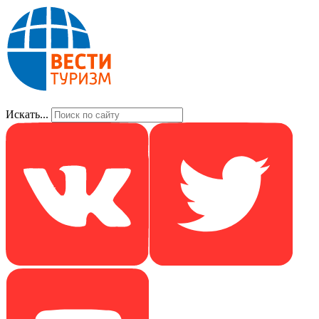
Искать...