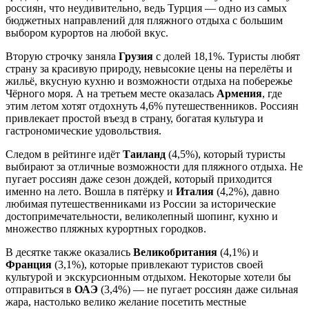
россиян, что неудивительно, ведь Турция — одно из самых
бюджетных направлений для пляжного отдыха с большим
выбором курортов на любой вкус.
Вторую строчку заняла
Грузия
с долей 18,1%. Туристы любят
страну за красивую природу, невысокие цены на перелёты и
жильё, вкусную кухню и возможности отдыха на побережье
Чёрного моря. А на третьем месте оказалась
Армения
, где
этим летом хотят отдохнуть 4,6% путешественников. Россиян
привлекает простой въезд в страну, богатая культура и
гастрономические удовольствия.
Следом в рейтинге идёт
Таиланд
(4,5%), который туристы
выбирают за отличные возможности для пляжного отдыха. Не
пугает россиян даже сезон дождей, который приходится
именно на лето. Вошла в пятёрку и
Италия
(4,2%), давно
любимая путешественниками из России за исторические
достопримечательности, великолепный шопинг, кухню и
множество пляжных курортных городков.
В десятке также оказались
Великобритания
(4,1%) и
Франция
(3,1%), которые привлекают туристов своей
культурой и экскурсионным отдыхом. Некоторые хотели бы
отправиться в
ОАЭ
(3,4%) — не пугает россиян даже сильная
жара, настолько велико желание посетить местные