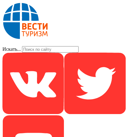
Искать...