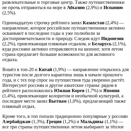
развлекательные и торговые центр. Также путешественники
не прочь отправиться на море в
Абхазию
(2,9%) и
Испанию
(2,5%).
Одиннадцатую строчку рейтинга занял
Казахстан
(2,4%) —
направление, которое российские путешественники активно
осваивают в последние годы и уже полюбили за
достопримечательности и природу. Следом идут
Индонезия
(2,2%), привлекающая пляжным отдыхом, и
Беларусь
(2,1%),
куда россияне активно отправляются на шопинг, хотя летом
страна предлагает большие возможности для активного
отдыха.
Вошёл в топ-20 и
Китай
(1,9%) — направление открылось для
туристов после долгого карантина лишь в начале прошлого
года, и с тех пор спрос на путешествия туда уверенно растёт.
Интересуют россиян и другие азиатские страны: рядом в
рейтинге расположились
Южная Корея
(1,7%) и
Япония
(1,4%), привлекающие колоритом и необычной культурой, а
последнее место занял
Вьетнам
(1,0%), предлагающий также
пляжный отдых.
Кроме того, в топ попали традиционно популярные у россиян
Азербайджан
(1,3%),
Греция
(1,2%) и
Мальдивы
(1,1%) —
все три страны путешественники летом выбирают за тёплое