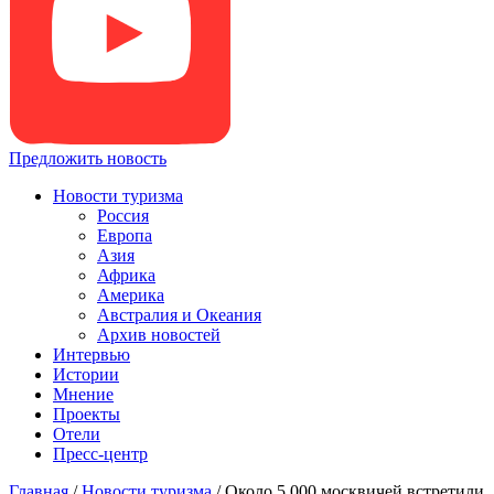
Предложить новость
Новости туризма
Россия
Европа
Азия
Африка
Америка
Австралия и Океания
Архив новостей
Интервью
Истории
Мнение
Проекты
Отели
Пресс-центр
Главная
/
Новости туризма
/
Около 5 000 москвичей встретили