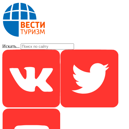
Искать...