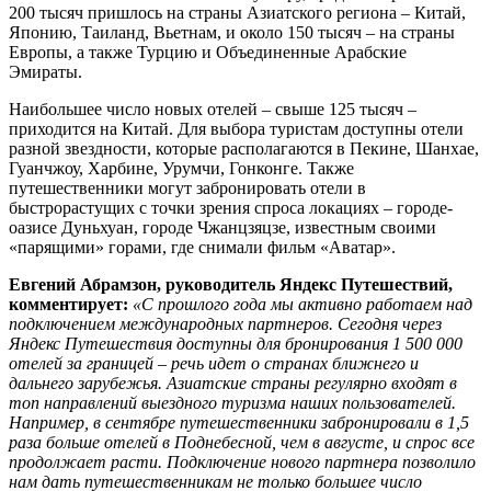
200 тысяч пришлось на страны Азиатского региона – Китай,
Японию, Таиланд, Вьетнам, и около 150 тысяч – на страны
Европы, а также Турцию и Объединенные Арабские
Эмираты.
Наибольшее число новых отелей – свыше 125 тысяч –
приходится на Китай. Для выбора туристам доступны отели
разной звездности, которые располагаются в Пекине, Шанхае,
Гуанчжоу, Харбине, Урумчи, Гонконге. Также
путешественники могут забронировать отели в
быстрорастущих с точки зрения спроса локациях – городе-
оазисе Дуньхуан, городе Чжанцзяцзе, известным своими
«парящими» горами, где снимали фильм «Аватар».
Евгений Абрамзон
, руководитель Яндекс Путешествий,
комментирует
:
«С прошлого года мы активно работаем над
подключением международных партнеров. Сегодня через
Яндекс Путешествия доступны для бронирования 1 500 000
отелей за границей – речь идет о странах ближнего и
дальнего зарубежья. Азиатские страны регулярно входят в
топ направлений выездного туризма наших пользователей.
Например, в сентябре путешественники забронировали в 1,5
раза больше отелей в Поднебесной, чем в августе, и спрос все
продолжает расти. Подключение нового партнера позволило
нам дать путешественникам не только большее число