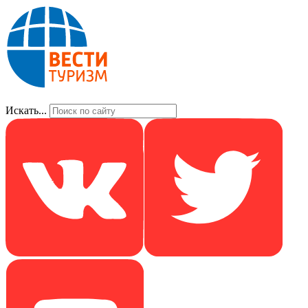
Искать...