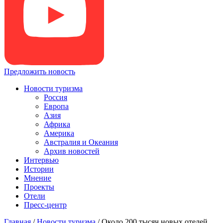
Предложить новость
Новости туризма
Россия
Европа
Азия
Африка
Америка
Австралия и Океания
Архив новостей
Интервью
Истории
Мнение
Проекты
Отели
Пресс-центр
Главная
/
Новости туризма
/
Около 200 тысяч новых отелей