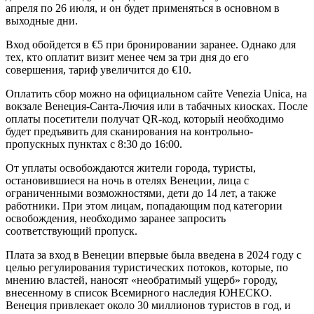
апреля по 26 июля, и он будет применяться в основном в
выходные дни.
Вход обойдется в €5 при бронировании заранее. Однако для
тех, кто оплатит визит менее чем за три дня до его
совершения, тариф увеличится до €10.
Оплатить сбор можно на официальном сайте Venezia Unica, на
вокзале Венеция-Санта-Лючия или в табачных киосках. После
оплаты посетители получат QR-код, который необходимо
будет предъявить для сканирования на контрольно-
пропускных пунктах с 8:30 до 16:00.
От уплаты освобождаются жители города, туристы,
остановившиеся на ночь в отелях Венеции, лица с
ограниченными возможностями, дети до 14 лет, а также
работники. При этом лицам, попадающим под категории
освобождения, необходимо заранее запросить
соответствующий пропуск.
Плата за вход в Венеции впервые была введена в 2024 году с
целью регулирования туристических потоков, которые, по
мнению властей, наносят «необратимый ущерб» городу,
внесенному в список Всемирного наследия ЮНЕСКО.
Венеция привлекает около 30 миллионов туристов в год, и