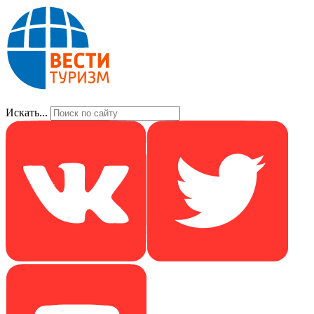
Искать...