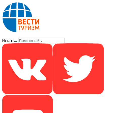
Искать...