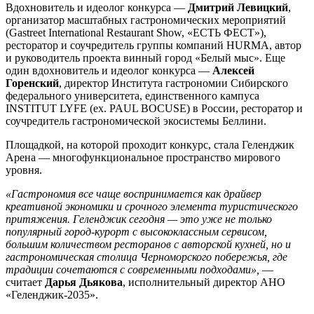
Вдохновитель и идеолог конкурса —
Дмитрий Левицкий
,
организатор масштабных гастрономических мероприятий
(Gastreet International Restaurant Show, «ЕСТЬ ФЕСТ»),
ресторатор и соучредитель группы компаний HURMA, автор
и руководитель проекта винный город «Белый мыс». Еще
один вдохновитель и идеолог конкурса —
Алексей
Горенский
, директор Института гастрономии Сибирского
федерального университета, единственного кампуса
INSTITUT LYFE (ex. PAUL BOCUSE) в России, ресторатор и
соучредитель гастрономической экосистемы Беллини.
Площадкой, на которой проходит конкурс, стала Геленджик
Арена — многофункциональное пространство мирового
уровня.
«Гастрономия все чаще воспринимается как драйвер
креативной экономики и срочного элемента туристического
притяжения. Геленджик сегодня — это уже не только
популярный город-курорт с высококлассным сервисом,
большим количеством ресторанов с авторской кухней, но и
гастрономическая столица Черноморского побережья, где
традиции сочетаются с современными подходами»
,
—
считает
Дарья Дьякова
, исполнительный директор АНО
«Геленджик-2035».