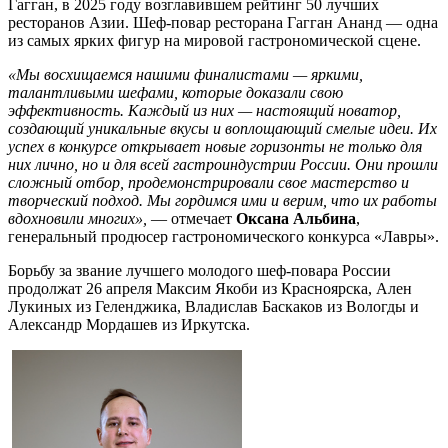
Гагган, в 2025 году возглавившем рейтинг 50 лучших
ресторанов Азии. Шеф-повар ресторана Гагган Ананд — одна
из самых ярких фигур на мировой гастрономической сцене.
«Мы восхищаемся нашими финалистами — яркими,
талантливыми шефами, которые доказали свою
эффективность. Каждый из них — настоящий новатор,
создающий уникальные вкусы и воплощающий смелые идеи. Их
успех в конкурсе открывает новые горизонты не только для
них лично, но и для всей гастроиндустрии России. Они прошли
сложный отбор, продемонстрировали свое мастерство и
творческий подход. Мы гордимся ими и верим, что их работы
вдохновили многих»,
— отмечает
Оксана Альбина
,
генеральный продюсер гастрономического конкурса «Лавры».
Борьбу за звание лучшего молодого шеф-повара России
продолжат 26 апреля Максим Якоби из Красноярска, Ален
Лукиных из Геленджика, Владислав Баскаков из Вологды и
Александр Мордашев из Иркутска.