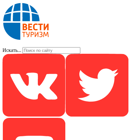
Искать...