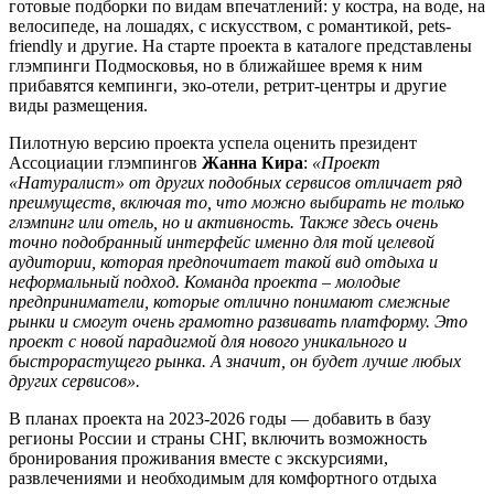
готовые подборки по видам впечатлений: у костра, на воде, на
велосипеде, на лошадях, с искусством, с романтикой, pets-
friendly и другие. На старте проекта в каталоге представлены
глэмпинги Подмосковья, но в ближайшее время к ним
прибавятся кемпинги, эко-отели, ретрит-центры и другие
виды размещения.
Пилотную версию проекта успела оценить президент
Ассоциации глэмпингов
Жанна Кира
:
«Проект
«Натуралист» от других подобных сервисов отличает ряд
преимуществ, включая то, что можно выбирать не только
глэмпинг или отель, но и активность. Также здесь очень
точно подобранный интерфейс именно для той целевой
аудитории, которая предпочитает такой вид отдыха и
неформальный подход. Команда проекта – молодые
предприниматели, которые отлично понимают смежные
рынки и смогут очень грамотно развивать платформу. Это
проект с новой парадигмой для нового уникального и
быстрорастущего рынка. А значит, он будет лучше любых
других сервисов».
В планах проекта на 2023-2026 годы — добавить в базу
регионы России и страны СНГ, включить возможность
бронирования проживания вместе с экскурсиями,
развлечениями и необходимым для комфортного отдыха