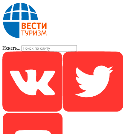
Искать...