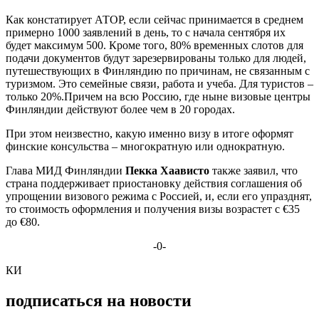
Как констатирует АТОР, если сейчас принимается в среднем
примерно 1000 заявлений в день, то с начала сентября их
будет максимум 500. Кроме того, 80% временных слотов для
подачи документов будут зарезервированы только для людей,
путешествующих в Финляндию по причинам, не связанным с
туризмом. Это семейные связи, работа и учеба. Для туристов –
только 20%.Причем на всю Россию, где ныне визовые центры
Финляндии действуют более чем в 20 городах.
При этом неизвестно, какую именно визу в итоге оформят
финские консульства – многократную или однократную.
Глава МИД Финляндии
Пекка Хаависто
также заявил, что
страна поддерживает приостановку действия соглашения об
упрощении визового режима с Россией, и, если его упразднят,
то стоимость оформления и получения визы возрастет с €35
до €80.
-0-
КИ
подписаться на новости