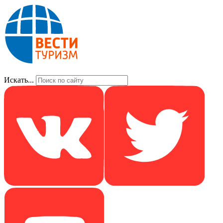
Искать...