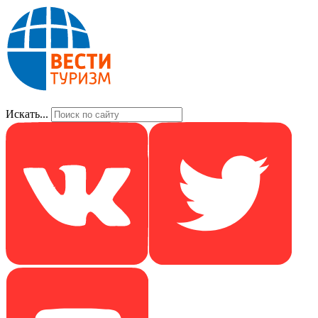
Искать...