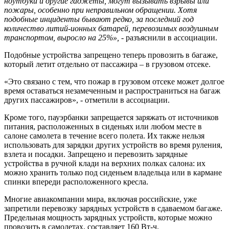
ноутбуки и другие гаджеты, могут вызывать взрывы или
пожары, особенно при неправильном обращении. Хотя
подобные инциденты бывают редко, за последний год
количество литий-ионных батарей, перевозимых воздушным
транспортом, выросло на 25%»,
- разъяснили в ассоциации.
Подобные устройства запрещено теперь провозить в багаже,
который летит отдельно от пассажира – в грузовом отсеке.
«Это связано с тем, что пожар в грузовом отсеке может долгое
время оставаться незамеченным и распространиться на багаж
других пассажиров», - отметили в ассоциации.
Кроме того, пауэрбанки запрещается заряжать от источников
питания, расположенных в сиденьях или любом месте в
салоне самолета в течение всего полета. Их также нельзя
использовать для зарядки других устройств во время руления,
взлета и посадки. Запрещено и перевозить зарядные
устройства в ручной клади на верхних полках салона: их
можно хранить только под сиденьем владельца или в кармане
спинки впереди расположенного кресла.
Многие авиакомпании мира, включая российские, уже
запретили перевозку зарядных устройств в сдаваемом багаже.
Предельная мощность зарядных устройств, которые можно
провозить в самолетах, составляет 160 Вт-ч.