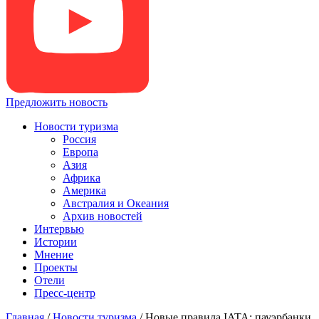
Предложить новость
Новости туризма
Россия
Европа
Азия
Африка
Америка
Австралия и Океания
Архив новостей
Интервью
Истории
Мнение
Проекты
Отели
Пресс-центр
Главная
/
Новости туризма
/
Новые правила IATA: пауэрбанки